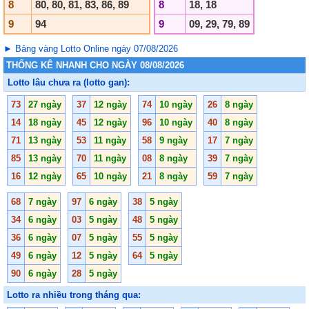
8
80, 80, 81, 83, 86, 89
8
18, 18
9
94
9
09, 29, 79, 89
► Bảng vàng Lotto Online ngày 07/08/2026
THỐNG KÊ NHANH CHO NGÀY 08/08/2026
Lotto lâu chưa ra (lotto gan):
73
27 ngày
37
12 ngày
74
10 ngày
26
8 ngày
14
18 ngày
45
12 ngày
96
10 ngày
40
8 ngày
71
13 ngày
53
11 ngày
58
9 ngày
17
7 ngày
85
13 ngày
70
11 ngày
08
8 ngày
39
7 ngày
16
12 ngày
65
10 ngày
21
8 ngày
59
7 ngày
68
7 ngày
97
6 ngày
38
5 ngày
34
6 ngày
03
5 ngày
48
5 ngày
36
6 ngày
07
5 ngày
55
5 ngày
49
6 ngày
12
5 ngày
64
5 ngày
90
6 ngày
28
5 ngày
Lotto ra nhiều trong tháng qua: