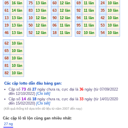
05
16 lần
75
13 lần
60
12 lần
69
11 lần
24
10 lần
61
14 lần
83
13 lần
63
12 lần
92
11 lần
35
10 lần
13
13 lần
10
12 lần
90
12 lần
94
11 lần
42
10 lần
19
13 lần
50
12 lần
06
11 lần
95
11 lần
53
10 lần
46
13 lần
52
12 lần
18
11 lần
02
10 lần
54
10 lần
62
10 lần
65
10 lần
68
10 lần
81
10 lần
82
10 lần
Các cặp lotto dẫn đầu bảng gan:
73
Cặp số
đã
27
ngày chưa ra, cực đại là
36
ngày (từ 07/09/2022
đến 12/10/2022)
[Chi tiết]
14
Cặp số
đã
18
ngày chưa ra, cực đại là
33
ngày (từ 14/01/2020
đến 15/02/2020)
[Chi tiết]
(Kết quả thống kê dựa trên dữ liệu từ năm 2007 đến nay)
Các cặp lô tô lộn cùng gan nhiều nhất:
27 ng