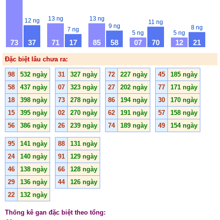
13 ng
13 ng
12 ng
11 ng
9 ng
8 ng
7 ng
5 ng
5 ng
73
37
71
17
85
58
07
70
12
21
Đặc biệt lâu chưa ra:
98
532 ngày
31
327 ngày
72
227 ngày
45
185 ngày
58
437 ngày
07
323 ngày
27
202 ngày
77
171 ngày
18
398 ngày
73
278 ngày
86
194 ngày
30
170 ngày
15
395 ngày
02
270 ngày
62
191 ngày
57
158 ngày
56
386 ngày
26
239 ngày
74
189 ngày
49
154 ngày
95
141 ngày
88
131 ngày
24
140 ngày
91
129 ngày
46
138 ngày
66
128 ngày
29
136 ngày
44
126 ngày
22
132 ngày
Thống kê gan đặc biệt theo tổng: