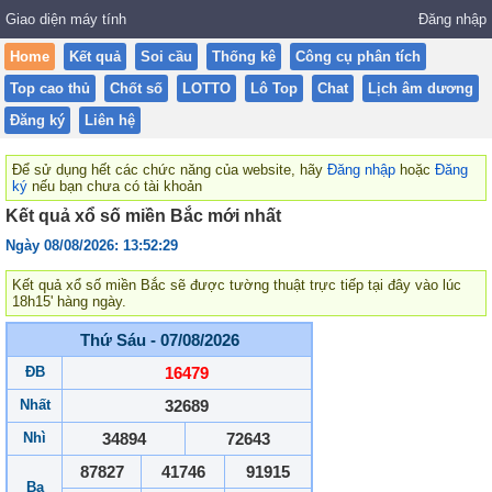
Giao diện máy tính
Đăng nhập
Home
Kết quả
Soi cầu
Thống kê
Công cụ phân tích
Top cao thủ
Chốt số
LOTTO
Lô Top
Chat
Lịch âm dương
Đăng ký
Liên hệ
Để sử dụng hết các chức năng của website, hãy
Đăng nhập
hoặc
Đăng
ký
nếu bạn chưa có tài khoản
Kết quả xổ số miền Bắc mới nhất
Ngày 08/08/2026: 13:52:30
Kết quả xổ số miền Bắc sẽ được tường thuật trực tiếp tại đây vào lúc
18h15' hàng ngày.
Thứ Sáu - 07/08/2026
ĐB
16479
Nhất
32689
Nhì
34894
72643
87827
41746
91915
Ba