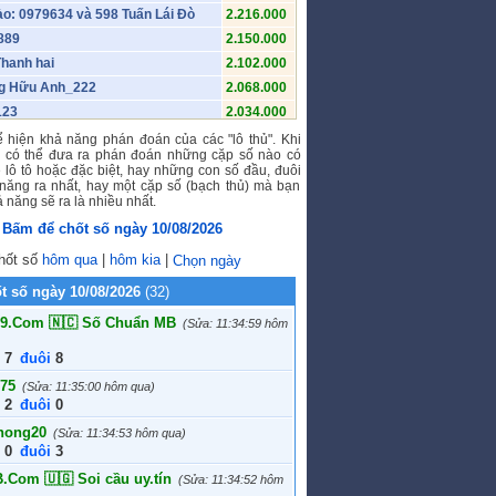
o: 0979634 và 598 Tuấn Lái Đò
2.216.000
889
2.150.000
hanh hai
2.102.000
g Hữu Anh_222
2.068.000
23
2.034.000
giakhoa71 342
2.018.000
 hiện khả năng phán đoán của các "lô thủ". Khi
n có thể đưa ra phán đoán những cặp số nào có
 Thanh Thuỷ
1.982.000
 lô tô hoặc đặc biệt, hay những con số đầu, đuôi
h Hữu Sơn.492
1.896.000
năng ra nhất, hay một cặp số (bạch thủ) mà bạn
 năng sẽ ra là nhiều nhất.
h.391
1.874.000
Bấm để chốt số ngày
10/08/2026
ánh Huy 38
1.852.000
ngo36223 968
1.836.000
hốt số
hôm qua
|
hôm kia
|
Chọn ngày
ến Anh 313
1.836.000
t số ngày 10/08/2026
(32)
n Anh 944
1.770.000
9.Com 🇳🇨 Số Chuẩn MB
(Sửa: 11:34:59 hôm
ienBacSo.Com 😔 Soi Cầu MB
1.748.000
h12_213
1.742.000
7
đuôi
8
c Việt 655
1.742.000
75
(Sửa: 11:35:00 hôm qua)
ễn Đức Yến_379
2
đuôi
0
1.714.000
980
1.710.000
hong20
(Sửa: 11:34:53 hôm qua)
0
đuôi
3
h1998
1.698.000
aby198x
1.680.000
Com 🇺🇬 Soi cầu uy.tín
(Sửa: 11:34:52 hôm