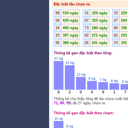
Đặc biệt lâu chưa ra:
ÂU DÀI SỐ CHUẨN..🧧: CẦU CHUẨN MÌNH
CHUẨN HỮU DUYÊN KẾT BẠN 𝐙𝐚 no: ..
05
98
534 ngày
31
329 ngày
72
229
CẦU CHUẨN MÌNH GI
Cao Văn ANH 12221:
58
439 ngày
07
325 ngày
27
204
UẨN HỮU DUYÊN NHẮN TIN KẾT BẠN 👌𝐙
ÂU DÀI SỐ CHUẨN..🧧: CẦU CHUẨN MÌNH
18
400 ngày
73
280 ngày
86
196
CHUẨN HỮU DUYÊN KẾT BẠN 𝐙𝐚 no: ..
05
15
397 ngày
02
272 ngày
62
193
BTL
32
tranquangbinh:
56
388 ngày
26
241 ngày
74
191
Ace nào đang xa b
Văn thi Mai phương 6868:
Em có đôi lời muốn tâ
Ánh Nắng Ban Mai1:
Thống kê gan đặc biệt theo tổng:
đình và mọi người đều xa lánh và khinh bỉ 
g ông trời thương sót không lấy hết cái gì 
27 ng
y đầu tiên lúc em chưa bắt đầu chơi bời cảm ơn a
23 ng
m từ vực sâu đi lên và a khuyên em rất nhiề
cũng nghe lời a từ bỏ và giới thiệu a lên đâ
12 ng
Em có đôi lời muốn tâ
Ánh Nắng Ban Mai1:
8 ng
7 ng
đình và mọi người đều xa lánh và khinh bỉ 
6 ng
5 n
g ông trời thương sót không lấy hết cái gì 
y đầu tiên lúc em chưa bắt đầu chơi bời cảm ơn a
8
2
0
5
9
1
7
m từ vực sâu đi lên và a khuyên em rất nhiề
cũng nghe lời a từ bỏ và giới thiệu a lên đâ
Thống kê cho thấy tổng đề lâu chưa xuất hiệ
71, 80, 99
) đã 27 ngày chưa ra.
Em có đôi lời muốn tâ
Ánh Nắng Ban Mai1:
đình và mọi người đều xa lánh và khinh bỉ 
g ông trời thương sót không lấy hết cái gì 
Thống kê gan đặc biệt theo chạm:
y đầu tiên lúc em chưa bắt đầu chơi bời cảm ơn a
11 ng
m từ vực sâu đi lên và a khuyên em rất nhiề
cũng nghe lời a từ bỏ và giới thiệu a lên đâ
8 ng