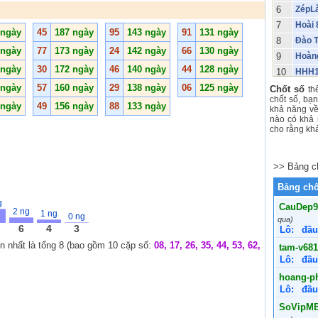
6
ZépLà
 GIÚP AE VỀ BỜ KHÔNG THU PHÍ . MÌNH CHIA SẺ NGUỒN
68088942
NGUỒN CHUẨN SỐ LIÊN HỆ EM
7
Hoài 
 ngày
45
187 ngày
95
143 ngày
91
131 ngày
ÚP AE VỀ BỜ KHÔNG THU PHÍ . MÌNH CHIA SẺ NGUỒN CH
8
Đào T
 ngày
77
173 ngày
24
142 ngày
66
130 ngày
no :
0568088942
NGUỒN CHUẨN SỐ LIÊN HỆ GIEO LỘC L
9
Hoàn
 GIÚP AE VỀ BỜ KHÔNG THU PHÍ . MÌNH CHIA SẺ NGUỒN
 ngày
30
172 ngày
46
140 ngày
44
128 ngày
10
HHH1
68088942
NGUỒN CHUẨN SỐ LIÊN HỆ EM
 ngày
57
160 ngày
29
138 ngày
06
125 ngày
11
phan
Chốt số
thể
chốt số, bạ
12
Giang
 ngày
49
156 ngày
88
133 ngày
ờ nhắn tin e e gửi vào nhóm : zalo :
0528340173
khả năng về
13
Huỳn
nào có khả 
m sự với mọi người trước đây em nợ 478tr do ham chơi nên gia
cho rằng khả
em em dường như rơi vào ngõ cụt và từng nghĩ đến chét... nhưn
14
Khán
của ai cả và cho em gặt được 1 người và giúp em trở về cái ngà
15
Lê Kh
nh rất nhiều 𝙕𝙤̂ .𝙇𝙖 : 𝘼𝙣𝙝 : 𝟬𝟯𝟲𝟲.𝟳𝟯.𝟭𝟮𝟯𝟰 a đã giúp e
u điều bỏ đỏ đen đi k lấy cái cờ bạc để làm giàu được ạ và em
16
yen-
>> Bảng c
y cho mọi người tìm thấy
17
Vũ Ti
Bảng chố
m sự với mọi người trước đây em nợ 478tr do ham chơi nên gia
18
Hồ Tấ
em em dường như rơi vào ngõ cụt và từng nghĩ đến chét... nhưn
g
CauDep9
của ai cả và cho em gặt được 1 người và giúp em trở về cái ngà
2 ng
19
😔 M
1 ng
0 ng
nh rất nhiều 𝙕𝙤̂ .𝙇𝙖 : 𝘼𝙣𝙝 : 𝟬𝟯𝟲𝟲.𝟳𝟯.𝟭𝟮𝟯𝟰 a đã giúp e
qua)
6
4
3
20
t-lin
Lô:
đầu
u điều bỏ đỏ đen đi k lấy cái cờ bạc để làm giàu được ạ và em
y cho mọi người tìm thấy
21
Võ Đứ
n nhất là tổng 8 (bao gồm 10 cặp số:
08, 17, 26, 35, 44, 53, 62,
tam-v681
m sự với mọi người trước đây em nợ 478tr do ham chơi nên gia
22
Lô:
Nguy
đầu
em em dường như rơi vào ngõ cụt và từng nghĩ đến chét... nhưn
23
Văn 
của ai cả và cho em gặt được 1 người và giúp em trở về cái ngà
hoang-p
nh rất nhiều 𝙕𝙤̂ .𝙇𝙖 : 𝘼𝙣𝙝 : 𝟬𝟯𝟲𝟲.𝟳𝟯.𝟭𝟮𝟯𝟰 a đã giúp e
Lô:
đầu
24
vuan
u điều bỏ đỏ đen đi k lấy cái cờ bạc để làm giàu được ạ và em
25
Mr B
SoVipMB.
y cho mọi người tìm thấy