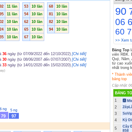
92
11 lần
53
10 lần
68
10 lần
90
95
11 lần
54
10 lần
81
10 lần
06
02
10 lần
62
10 lần
82
10 lần
24
10 lần
65
10 lần
94
10 lần
60
7
35
10 lần
67
10 lần
>> Xem t
Bảng Top
l
là
36
ngày (từ 07/09/2022 đến 12/10/2022)
[Chi tiết]
viên RBK. 
Quý, Năm, A
là
30
ngày (từ 08/06/2007 đến 07/07/2007)
[Chi tiết]
từ cao xuố
là
33
ngày (từ 14/01/2020 đến 15/02/2020)
[Chi tiết]
nhất trong 
nay)
* Thành viê
bảng top
Cập nhật: 0
BẢNG T
1
🅰️ M
2
ZépLà
6 ng
5 ng
3
SoVip
79
97
4
Kỳ Di
Cây Đ
5
858