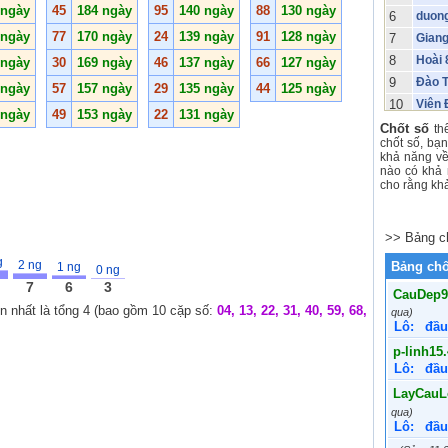
 ngày
45
184 ngày
95
140 ngày
88
130 ngày
6
duon
 ngày
77
170 ngày
24
139 ngày
91
128 ngày
7
Giang
8
Hoài 
 ngày
30
169 ngày
46
137 ngày
66
127 ngày
9
Đào T
 ngày
57
157 ngày
29
135 ngày
44
125 ngày
10
Viên
 ngày
49
153 ngày
22
131 ngày
11
Hoàn
Chốt số
thể
chốt số, bạ
12
HHH1
khả năng về
13
phan
nào có khả 
cho rằng khả
14
Huỳn
15
Khán
16
Lê Kh
>> Bảng c
17
Mr B
g
2 ng
Bảng chố
1 ng
0 ng
18
yen-
7
6
3
CauDep9
19
Vũ Ti
n nhất là tổng 4 (bao gồm 10 cặp số:
04, 13, 22, 31, 40, 59, 68,
qua)
i ban
20
Hồ Tấ
Lô:
đầu
21
😔 M
p-linh15
ái MB
22
Lô:
t-lin
đầu
23
Võ Đứ
LayCauL
24
Nguy
qua)
Lô:
đầu
25
Văn 