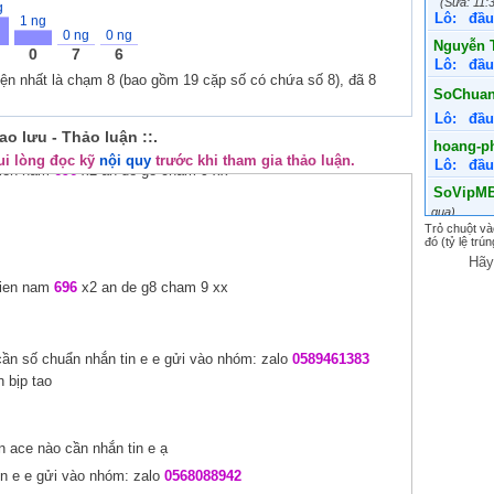
(Sửa: 11:
g
26
vuan
Lô:
đầu
1 ng
27
Minh 
0 ng
0 ng
nh gì bây
Nguyễn 
0
7
6
28
Chân 
Lô:
đầu
ện nhất là chạm 8 (bao gồm 19 cặp số có chứa số 8), đã 8
nh gì bây
29
Nguy
SoChuan
nh gì bây
30
lena
Lô:
đầu
nh gì bây
31
vanh
iao lưu - Thảo luận ::.
hoang-p
32
phan
ui lòng đọc kỹ
nội quy
trước khi tham gia thảo luận.
Lô:
đầu
mien nam
696
x2 an de g8 cham 9 xx
33
volon
SoVipMB.
34
mai-
qua)
35
Lô:
ly_ha
đầu
Trỏ chuột vào
đó (tỷ lệ tr
tam-v681
Hã
Lô:
đầu
mien nam
696
x2 an de g8 cham 9 xx
Zloa0568
Lô:
67
🚴‍♀️ Mie
̀n số chuẩn nhắn tin e e gửi vào nhóm: zalo
0589461383
Lô:
đầu
n bịp tao
Lê Khánh
Lô:
đầu
💞SOICA
n ace nào cần nhắn tin e ạ
11:32:12 h
n e e gửi vào nhóm: zalo
0568088942
Lô:
59, 9