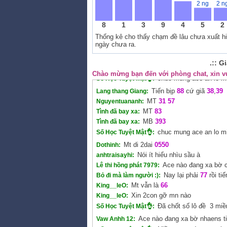
2 ng
2 n
Ui
274
deo phai
724
742
dm
Dothinh:
Tiến bịp Di tù 8 năm đá
Rich $ Brian 🔥🔥🔥:
8
1
3
9
4
5
2
Tiec vkl
Dothinh:
Thống kê cho thấy chạm đề lâu chưa xuất hi
Tiến bịp Di tù 8 năm đá
Rich $ Brian 🔥🔥🔥:
ngày chưa ra.
Tiến bịp Di tù 8 năm đá
Rich $ Brian 🔥🔥🔥:
Tiến bịp Di tù 8 năm đá
Rich $ Brian 🔥🔥🔥:
.:: G
Về mấy lô
61
mà xịt càng
Tráng bg:
Chào mừng bạn đến với phòng chat, xin v
chuc mung ace an lo 
Số Học Tuyệt Mật👌:
Tiến bịp
88
cứ giã
38
,
39
Lang thang Giang:
MT
31
57
Nguyentuananh:
MT
83
Tình đã bay xa:
MB
393
Tình đã bay xa:
chuc mung ace an lo 
Số Học Tuyệt Mật👌:
Mt di 2dai
0550
Dothinh:
Nói ít hiểu nhìu sầu à
anhtraisayhi:
Ace nào đang xa bờ câ
Lê thi hồng phát 7979:
Nay lại phải
77
rồi tiế
Bỏ đi mà làm người :):
Mt vẫn là
66
King__leO:
Xin 2con gỡ mn nào
King__leO:
Đã chốt số lô đề 3 miề
Số Học Tuyệt Mật👌:
Ace nào đang xa bờ nhaens ti
Vaw Anhh 12: