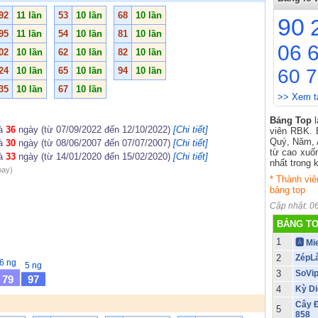
92
11 lần
53
10 lần
68
10 lần
90
95
11 lần
54
10 lần
81
10 lần
06
02
10 lần
62
10 lần
82
10 lần
24
10 lần
65
10 lần
94
10 lần
60
7
35
10 lần
67
10 lần
>> Xem t
Bảng Top
l
là
36
ngày (từ 07/09/2022 đến 12/10/2022)
[Chi tiết]
viên RBK. 
Quý, Năm, A
là
30
ngày (từ 08/06/2007 đến 07/07/2007)
[Chi tiết]
từ cao xuố
là
33
ngày (từ 14/01/2020 đến 15/02/2020)
[Chi tiết]
nhất trong 
nay)
* Thành viê
bảng top
Cập nhật: 0
BẢNG T
1
🅰️ M
2
ZépLà
6 ng
5 ng
3
SoVip
79
97
4
Kỳ Di
Cây Đ
5
858