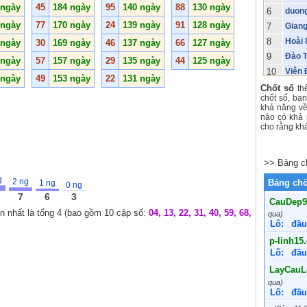
 ngày
45
184 ngày
95
140 ngày
88
130 ngày
6
duon
 ngày
77
170 ngày
24
139 ngày
91
128 ngày
7
Giang
8
Hoài 
 ngày
30
169 ngày
46
137 ngày
66
127 ngày
9
Đào T
 ngày
57
157 ngày
29
135 ngày
44
125 ngày
10
Viên
 ngày
49
153 ngày
22
131 ngày
11
Hoàn
Chốt số
thể
chốt số, bạ
12
HHH1
khả năng về
13
phan
nào có khả 
cho rằng khả
14
Huỳn
15
Khán
16
Lê Kh
>> Bảng c
17
Mr B
g
2 ng
Bảng chố
1 ng
0 ng
18
yen-
7
6
3
CauDep9
19
Vũ Ti
n nhất là tổng 4 (bao gồm 10 cặp số:
04, 13, 22, 31, 40, 59, 68,
qua)
20
Hồ Tấ
Lô:
đầu
 6 ngot qua
21
😔 M
p-linh15
22
Lô:
t-lin
đầu
i ban
23
Võ Đứ
LayCauL
24
Nguy
qua)
ái MB
Lô:
đầu
25
Văn 