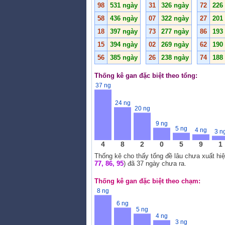
98
531 ngày
31
326 ngày
72
226
58
436 ngày
07
322 ngày
27
201
18
397 ngày
73
277 ngày
86
193
15
394 ngày
02
269 ngày
62
190
56
385 ngày
26
238 ngày
74
188
Thống kê gan đặc biệt theo tổng:
37 ng
24 ng
20 ng
9 ng
5 ng
4 ng
3 n
4
8
2
0
5
9
1
>> Xem nội dung trước
Thống kê cho thấy tổng đề lâu chưa xuất hiệ
77, 86, 95
) đã 37 ngày chưa ra.
hum qua hup mb cham
Số Học Tuyệt Mật👌:
26
MB ổn không ae
Rich $ Brian 🔥🔥🔥:
Thống kê gan đặc biệt theo chạm:
mien bac
585
khan bo d
Số Học Tuyệt Mật👌:
8 ng
Oăng MN. MT làm lại
🐃🐃🐃🐃:
6 ng
5 ng
Dg top bịp
16
đéo má c
Rich $ Brian 🔥🔥🔥:
4 ng
cả chục ngày rồi, bẻ thôi
3 ng
gintonic: