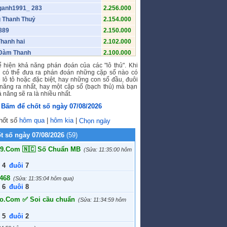
ganh1991_ 283
2.256.000
 Thanh Thuỷ
2.154.000
889
2.150.000
hanh hai
2.102.000
 Đàm Thanh
2.100.000
g Hữu Anh_222
2.068.000
 hiện khả năng phán đoán của các "lô thủ". Khi
n có thể đưa ra phán đoán những cặp số nào có
23
2.034.000
 lô tô hoặc đặc biệt, hay những con số đầu, đuôi
giakhoa71 342
2.018.000
năng ra nhất, hay một cặp số (bạch thủ) mà bạn
 năng sẽ ra là nhiều nhất.
h Hữu Sơn.492
1.896.000
Bấm để chốt số ngày
07/08/2026
h.391
1.874.000
ánh Huy 38
1.852.000
hốt số
hôm qua
|
hôm kia
|
Chọn ngày
aby198x
1.840.000
t số ngày 07/08/2026
(59)
ngo36223 968
1.836.000
9.Com 🇳🇨 Số Chuẩn MB
(Sửa: 11:35:00 hôm
ến Anh 313
1.836.000
n Anh 944
1.770.000
4
đuôi
7
ienBacSo.Com 😔 Soi Cầu MB
1.748.000
.468
(Sửa: 11:35:04 hôm qua)
h12_213
6
đuôi
8
1.742.000
c Việt 655
1.742.000
o.Com ✅ Soi cầu chuẩn
(Sửa: 11:34:59 hôm
ễn Đức Yến_379
1.714.000
5
đuôi
2
980
1.710.000