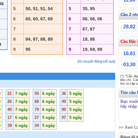
06
5
50, 51, 51, 54
5
35, 95
Cầu 2 nh
6
60, 60, 67, 69
6
06, 06, 06
28,82
7
7
67, 87
8
84, 87, 88, 89
8
18, 88
Cầu Đặc 
9
9
95
9
19, 69, 89
16,61
[Di chuyển Bảng kết quả]
03,30
(*) "Cầu đẹ
tiêu chí. 
tìm ra cặp s
Tìm cầu
y
21
7 ngày
59
6 ngày
36
5 ngày
y
26
7 ngày
68
6 ngày
49
5 ngày
Bạn muốn
hãy nhập 
y
40
7 ngày
79
6 ngày
90
5 ngày
y
17
6 ngày
27
5 ngày
97
5 ngày
y
39
6 ngày
34
5 ngày
>> Xem L
Bảng lô 