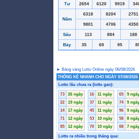
Tư
2654
6120
9919
34
6318
8204
2751
Năm
9801
4706
4350
Sáu
113
884
188
Bảy
35
69
95
8
► Bảng vàng Lotto Online ngày 06/08/2026
THỐNG KÊ NHANH CHO NGÀY 07/08/2026
Lotto lâu chưa ra (lotto gan):
73
26 ngày
16
11 ngày
65
9 ngà
22
19 ngày
37
11 ngày
74
9 ngà
14
17 ngày
45
11 ngày
96
9 ngà
71
12 ngày
53
10 ngày
58
8 ngà
85
12 ngày
70
10 ngày
08
7 ngà
Lotto ra nhiều trong tháng qua: