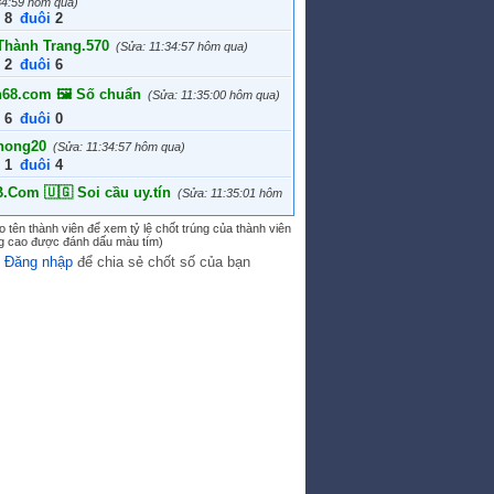
34:59 hôm qua)
h1998
1.698.000
8
đuôi
2
74
1.676.000
Thành Trang.570
(Sửa: 11:34:57 hôm qua)
Ngắn (242168)
1.660.000
2
đuôi
6
ễn Hoài Nam 667
1.648.000
68.com 🖼 Số chuẩn
(Sửa: 11:35:00 hôm qua)
m32
1.632.000
6
đuôi
0
24
1.610.000
hong20
(Sửa: 11:34:57 hôm qua)
binh_
1.610.000
1
đuôi
4
g62.542
1.610.000
Com 🇺🇬 Soi cầu uy.tín
(Sửa: 11:35:01 hôm
p96_253
1.604.000
nh12 448
5
đuôi
7
1.576.000
 tên thành viên để xem tỷ lệ chốt trúng của thành viên
úng cao được đánh dấu màu tím)
75
(Sửa: 11:34:59 hôm qua)
y
Đăng nhập
để chia sẻ chốt số của bạn
1
đuôi
7
x846x355
(Chốt: 11:31:22 hôm qua)
nBacSo.Com 🚴‍♀️ Soi...
(Sửa: 11:34:56 hôm qua)
3
đuôi
6
 Trang 686
(Sửa: 11:34:59 hôm qua)
0
đuôi
9
UHAY.NET -MIỄN PHÍ 100%🛑💞
(Chốt:
ôm qua)
5