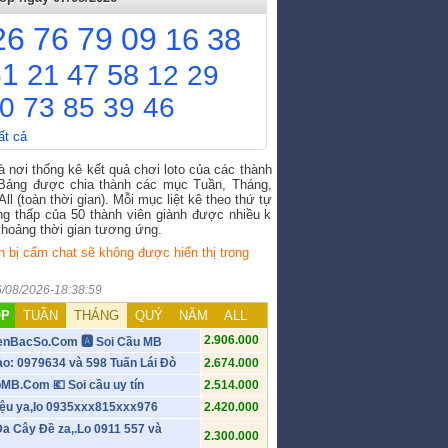
26
76
79
09
16
38
61
21
47
58
12
29
0
73
85
39
46
ất cả
à nơi thống kê kết quả chơi loto của các thành
Bảng được chia thành các mục Tuần, Tháng,
ll (toàn thời gian). Mỗi mục liệt kê theo thứ tự
ng thấp của 50 thành viên giành được nhiều k
khoảng thời gian tương ứng.
n bị cấm chat sẽ không được hiển thị trong
6/08/2026-18:38:59
OP
TUẦN
THÁNG
QUÝ
NĂM
ALL
2.906.000
ienBacSo.Com 🅰️ Soi Cầu MB
o: 0979634 và 598 Tuấn Lái Đò
2.674.000
MB.Com 💶 Soi cầu uy tín
2.514.000
ệu ya,lo 0935xxx815xxx976
2.420.000
a Cây Đề za,.Lo 0911 557 và
2.300.000