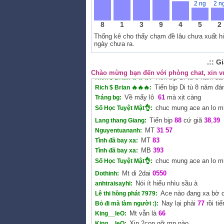
2 ng
2 n
Má đc mỗi con
678
Lang thang Giang:
876
,
786
các thứ éo có
Lang thang Giang:
8
1
3
9
4
5
2
MB tụi bây cứ MN
Rich $ Brian 🔥🔥🔥:
Thống kê cho thấy chạm đề lâu chưa xuất hi
Ui
274
deo phai
724
742
dm
Dothinh:
ngày chưa ra.
Tiến bịp Di tù 8 năm đá
Rich $ Brian 🔥🔥🔥:
Tiec vkl
Dothinh:
.:: G
Tiến bịp Di tù 8 năm đá
Rich $ Brian 🔥🔥🔥:
Chào mừng bạn đến với phòng chat, xin v
Tiến bịp Di tù 8 năm đá
Rich $ Brian 🔥🔥🔥:
Tiến bịp Di tù 8 năm đá
Rich $ Brian 🔥🔥🔥:
Về mấy lô
61
mà xịt càng
Tráng bg:
chuc mung ace an lo 
Số Học Tuyệt Mật👌:
Tiến bịp
88
cứ giã
38
,
39
Lang thang Giang:
MT
31
57
Nguyentuananh:
MT
83
Tình đã bay xa:
MB
393
Tình đã bay xa:
chuc mung ace an lo 
Số Học Tuyệt Mật👌:
Mt di 2dai
0550
Dothinh:
Nói ít hiểu nhìu sầu à
anhtraisayhi:
Ace nào đang xa bờ câ
Lê thi hồng phát 7979:
Nay lại phải
77
rồi tiế
Bỏ đi mà làm người :):
Mt vẫn là
66
King__leO:
Xin 2con gỡ mn nào
King__leO: