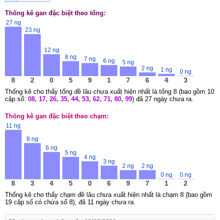
Thống kê gan đặc biệt theo tổng:
27 ng
23 ng
12 ng
8 ng
7 ng
6 ng
5 ng
2 ng
1 ng
0 ng
8
2
0
5
9
1
7
6
4
3
Thống kê cho thấy tổng đề lâu chưa xuất hiện nhất là tổng 8 (bao gồm 10
cặp số:
08, 17, 26, 35, 44, 53, 62, 71, 80, 99
) đã 27 ngày chưa ra.
Thống kê gan đặc biệt theo chạm:
11 ng
8 ng
6 ng
5 ng
4 ng
3 ng
2 ng
2 ng
0 ng
0 ng
8
3
4
5
0
6
9
7
1
2
Thống kê cho thấy chạm đề lâu chưa xuất hiện nhất là chạm 8 (bao gồm
19 cặp số có chứa số 8), đã 11 ngày chưa ra.