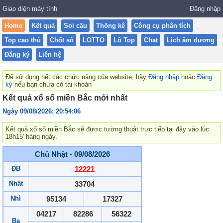
Giao diện máy tính
Đăng nhập
Home
Kết quả
Soi cầu
Thống kê
Công cụ phân tích
Top cao thủ
Chốt số
LOTTO
Lô Top
Chat
Lịch âm dương
Đăng ký
Liên hệ
Để sử dụng hết các chức năng của website, hãy
Đăng nhập
hoặc
Đăng
ký
nếu bạn chưa có tài khoản
Kết quả xổ số miền Bắc mới nhất
Ngày 09/08/2026: 20:54:07
Kết quả xổ số miền Bắc sẽ được tường thuật trực tiếp tại đây vào lúc
18h15' hàng ngày.
Chủ Nhật - 09/08/2026
ĐB
12221
Nhất
33704
Nhì
95134
17327
04217
82286
56322
Ba