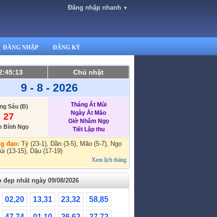
Đăng nhập nhanh
▼
ĐĂNG NHẬP
ĐĂNG KÝ
2:45:13
Chủ nhật
9 - 8 - 2026
Tháng Ất Mùi
ng Sáu (Đ)
Ngày Ất Mão
27
Giờ Nhâm Ngọ
 Bính Ngọ
Tiết Lập thu
g đạo:
Tý (23-1), Dần (3-5), Mão (5-7), Ngọ
ùi (13-15), Dậu (17-19)
Xem lịch tháng
o đẹp nhất ngày 09/08/2026
02,20
13,31
23,32
58,85
47,74
01,10
26,62
27,72