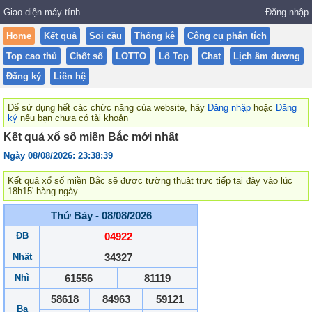
Giao diện máy tính
Đăng nhập
Home
Kết quả
Soi cầu
Thống kê
Công cụ phân tích
Top cao thủ
Chốt số
LOTTO
Lô Top
Chat
Lịch âm dương
Đăng ký
Liên hệ
Để sử dụng hết các chức năng của website, hãy
Đăng nhập
hoặc
Đăng
ký
nếu bạn chưa có tài khoản
Kết quả xổ số miền Bắc mới nhất
Ngày 08/08/2026: 23:38:40
Kết quả xổ số miền Bắc sẽ được tường thuật trực tiếp tại đây vào lúc
18h15' hàng ngày.
Thứ Bảy - 08/08/2026
ĐB
04922
Nhất
34327
Nhì
61556
81119
58618
84963
59121
Ba