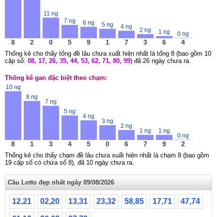
11 ng
7 ng
6 ng
5 ng
4 ng
2 ng
1 ng
0 ng
8
2
0
5
9
1
7
3
6
4
Thống kê cho thấy tổng đề lâu chưa xuất hiện nhất là tổng 8 (bao gồm 10
cặp số:
08, 17, 26, 35, 44, 53, 62, 71, 80, 99
) đã 26 ngày chưa ra.
Thống kê gan đặc biệt theo chạm:
10 ng
8 ng
7 ng
5 ng
4 ng
3 ng
2 ng
1 ng
1 ng
0 ng
8
1
3
4
5
0
6
7
9
2
Thống kê cho thấy chạm đề lâu chưa xuất hiện nhất là chạm 8 (bao gồm
19 cặp số có chứa số 8), đã 10 ngày chưa ra.
Cầu Lotto đẹp nhất ngày 09/08/2026
12,21
02,20
13,31
23,32
58,85
17,71
47,74