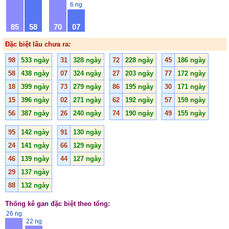
6 ng
85
58
70
07
Đặc biệt lâu chưa ra:
98
533 ngày
31
328 ngày
72
228 ngày
45
186 ngày
58
438 ngày
07
324 ngày
27
203 ngày
77
172 ngày
18
399 ngày
73
279 ngày
86
195 ngày
30
171 ngày
15
396 ngày
02
271 ngày
62
192 ngày
57
159 ngày
56
387 ngày
26
240 ngày
74
190 ngày
49
155 ngày
95
142 ngày
91
130 ngày
24
141 ngày
66
129 ngày
46
139 ngày
44
127 ngày
29
137 ngày
88
132 ngày
Thống kê gan đặc biệt theo tổng:
26 ng
22 ng