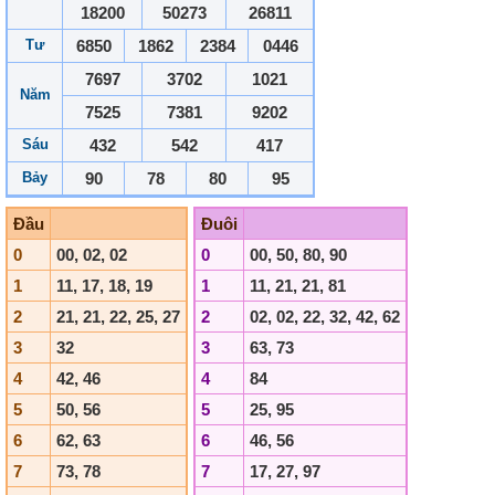
18200
50273
26811
Tư
6850
1862
2384
0446
7697
3702
1021
Năm
7525
7381
9202
Sáu
432
542
417
Bảy
90
78
80
95
Đầu
Đuôi
0
00, 02, 02
0
00, 50, 80, 90
1
11, 17, 18, 19
1
11, 21, 21, 81
2
21, 21, 22, 25, 27
2
02, 02, 22, 32, 42, 62
3
32
3
63, 73
4
42, 46
4
84
5
50, 56
5
25, 95
6
62, 63
6
46, 56
7
73, 78
7
17, 27, 97