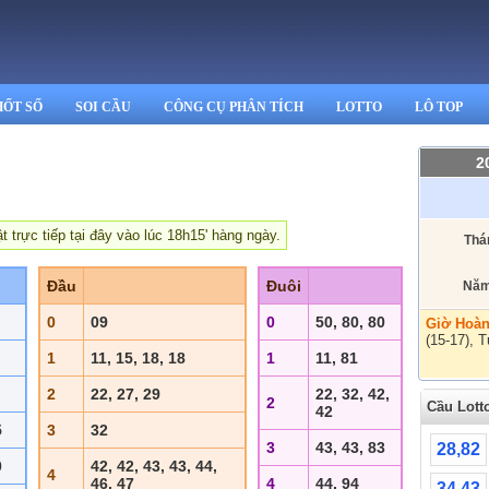
ỐT SỐ
SOI CẦU
CÔNG CỤ PHÂN TÍCH
LOTTO
LÔ TOP
2
trực tiếp tại đây vào lúc 18h15' hàng ngày.
Thá
Đầu
Đuôi
Năm
0
09
0
50, 80, 80
Giờ Hoàn
(15-17), T
1
11, 15, 18, 18
1
11, 81
2
22, 27, 29
22, 32, 42,
2
Cầu Lott
42
5
3
32
3
43, 43, 83
28,82
0
42, 42, 43, 43, 44,
4
46, 47
4
44, 94
34,43