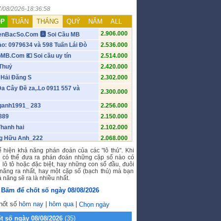
7/08/2026-18:36:58
OP
TUẦN
THÁNG
QUÝ
NĂM
ALL
2.906.000
ienBacSo.Com 🅰️ Soi Cầu MB
o: 0979634 và 598 Tuấn Lái Đò
2.536.000
MB.Com 💶 Soi cầu uy tín
2.514.000
Thuỷ
2.420.000
Hải Đăng S
2.302.000
a Cây Đề za,.Lo 0911 557 và
2.300.000
ganh1991_ 283
2.256.000
889
2.150.000
hanh hai
2.102.000
g Hữu Anh_222
2.068.000
23
2.034.000
 hiện khả năng phán đoán của các "lô thủ". Khi
n có thể đưa ra phán đoán những cặp số nào có
giakhoa71 342
2.018.000
 lô tô hoặc đặc biệt, hay những con số đầu, đuôi
h Hữu Sơn.492
1.896.000
năng ra nhất, hay một cặp số (bạch thủ) mà bạn
 năng sẽ ra là nhiều nhất.
h.391
1.874.000
Bấm để chốt số ngày
08/08/2026
ánh Huy 38
1.852.000
aby198x
1.840.000
hốt số
hôm nay
|
hôm qua
|
Chọn ngày
ngo36223 968
1.836.000
t số ngày 08/08/2026
(35)