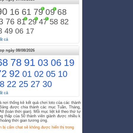
90
1
1
16
61
79
09
68
1
1
1
3
76
81
29
47
58
82
8
49
06
17
ất cả
top ngày 08/08/2026
68
78
91
03
06
19
72
92
01
02
05
10
8
22
25
27
30
ất cả
à nơi thống kê kết quả chơi loto của các thành
Bảng được chia thành các mục Tuần, Tháng,
ll (toàn thời gian). Mỗi mục liệt kê theo thứ tự
ng thấp của 50 thành viên giành được nhiều k
khoảng thời gian tương ứng.
n bị cấm chat sẽ không được hiển thị trong