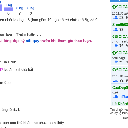
g
18
Vũ Ti
1 ng
 thôi
💞SOICA
0 ng
0 ng
19
Viên
6
7
9
11:31:38 h
20
Hồ Tấ
Lô:
59, 9
ện nhất là chạm 8 (bao gồm 19 cặp số có chứa số 8), đã 9
21
😔 M
Zloa0568
22
t-lin
Lô:
79
23
Võ Đứ
iao lưu - Thảo luận ::.
💞SOICA
24
Nguy
ui lòng đọc kỹ
nội quy
trước khi tham gia thảo luận.
11:32:11 h
Lô:
79, 9
25
Văn 
26
vuan
💞SOICA
hôm nay)
27
Minh 
 4 đầu 20k
Lô:
59, 9
28
Chân 
17
ko ăn btđ khó bắt
💞SOICA
29
Nguy
11:33:01 h
30
lena
Lô:
79, 9
m 9 xx
31
vanh
CauDep9
32
phan
nay)
33
Lô:
volon
đầu
34
mai-
Lê Khánh
Lô:
đầu
35
ly_ha
rúng lô đc k
Trỏ chuột vào
đó (tỷ lệ tr
hoang-p
Hã
Lô:
đầu
, còn cao thủ khác tao chưa nhìn thấy
(Sửa: 11: