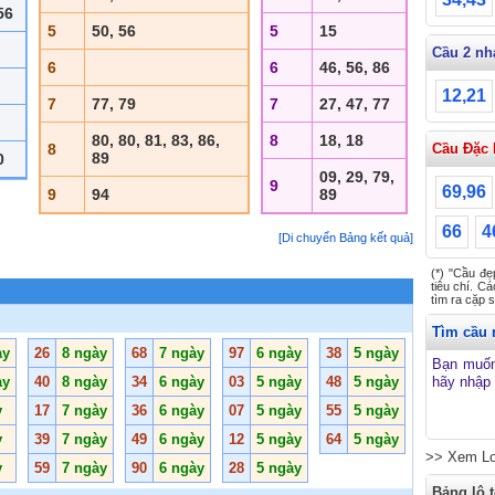
56
5
50, 56
5
15
Cầu 2 nh
6
6
46, 56, 86
12,21
7
77, 79
7
27, 47, 77
80, 80, 81, 83, 86,
8
18, 18
8
Cầu Đặc 
89
0
09, 29, 79,
9
69,96
9
94
89
66
4
[Di chuyển Bảng kết quả]
(*) "Cầu đẹ
tiêu chí. 
tìm ra cặp s
Tìm cầu 
ày
26
8 ngày
68
7 ngày
97
6 ngày
38
5 ngày
Bạn muốn
ày
40
8 ngày
34
6 ngày
03
5 ngày
48
5 ngày
hãy nhập 
y
17
7 ngày
36
6 ngày
07
5 ngày
55
5 ngày
y
39
7 ngày
49
6 ngày
12
5 ngày
64
5 ngày
>> Xem L
y
59
7 ngày
90
6 ngày
28
5 ngày
Bảng lô 