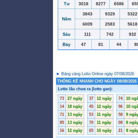
Tư
3018
8277
6586
65
3843
9329
5322
Năm
6009
2583
5618
Sáu
111
742
932
Bảy
47
81
44
8
► Bảng vàng Lotto Online ngày 07/08/2026
THỐNG KÊ NHANH CHO NGÀY 08/08/2026
Lotto lâu chưa ra (lotto gan):
73
27 ngày
37
12 ngày
74
10 ng
14
18 ngày
45
12 ngày
96
10 ng
71
13 ngày
53
11 ngày
58
9 ngà
85
13 ngày
70
11 ngày
08
8 ngà
16
12 ngày
65
10 ngày
21
8 ngà