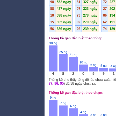
98
532 ngày
31
327 ngày
72
227
58
437 ngày
07
323 ngày
27
202
18
398 ngày
73
278 ngày
86
194
15
395 ngày
02
270 ngày
62
191
56
386 ngày
26
239 ngày
74
189
Thống kê gan đặc biệt theo tổng:
38 ng
25 ng
>> Xem nội dung trước
21 ng
Được mỗi
22
-
27
Bách Gành Hào:
10 ng
Toang
70
6 ng
Bách Gành Hào:
5 ng
4 n
Chịu đấy chả đớp nổi 3 co
Bách Gành Hào:
4
8
2
0
5
9
1
CHƠI LÔ ĐỀ PHẢI CÓ
Anh phát Lộc BTL:
NG, NHƯNG 1 TUẦN ĂN 5-6 HÔM LÀ BÌNH
Thống kê cho thấy tổng đề lâu chưa xuất hiệ
ăm kinh nghiệm cùng phương pháp chọn số 
77, 86, 95
) đã 38 ngày chưa ra.
con số chất lượng nhất cho anh em. tôi tự ti
tham khảo uy tín, hãy theo dõi và đồng hàn
Thống kê gan đặc biệt theo chạm:
n!.
9 ng
Thèm khát bia 🍻🍺🍺 4 hu
Bách Gành Hào:
7 ng
Toàn Trật Lô:
6 ng
Tao dk mỗi
77
Bỏ đi mà làm người :):
4 ng
3 ng
3 ng