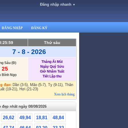
Đăng nhập nhanh
▼
ĐĂNG NHẬP
ĐĂNG KÝ
0:26:00
Thứ sáu
7 - 8 - 2026
Tháng Ất Mùi
ng Sáu (Đ)
Ngày Quý Sửu
25
Giờ Nhâm Tuất
 Bính Ngọ
Tiết Lập thu
g đạo:
Dần (3-5), Mão (5-7), Tỵ (9-11), Thân
uất (19-21), Hợi (21-23)
Xem lịch tháng
o đẹp nhất ngày 08/08/2026
26,62
49,94
18,81
48,84
47,74
46,64
02,20
23,32