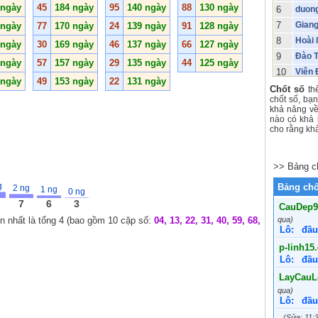
 ngày
45
184 ngày
95
140 ngày
88
130 ngày
ỡ được 600tr và khuyên mình bỏ đỏ đen đi đỏ đen ko làm giàu
6
duon
đây cho ace nào xa bờ gặp a để được thoát khỏi cảnh nợ nần ạ
7
Giang
 ngày
77
170 ngày
24
139 ngày
91
128 ngày
8
Hoài 
 ngày
30
169 ngày
46
137 ngày
66
127 ngày
ỡ được 600tr và khuyên mình bỏ đỏ đen đi đỏ đen ko làm giàu
đây cho ace nào xa bờ gặp a để được thoát khỏi cảnh nợ nần ạ
9
Đào T
 ngày
57
157 ngày
29
135 ngày
44
125 ngày
10
Viên
ẵn lẻ tổng 3. Dàn đề mới cứng cho ae.
 ngày
49
153 ngày
22
131 ngày
57
.
71
.
10
.
03
.
39
.
9
11
Hoàn
Chốt số
thể
chốt số, bạ
12
HHH1
n lẻ tổng 3 . Dàn đề mới cứng cho ae .
57
.
71
.
10
.
03
.
39
.
khả năng về
13
phan
nào có khả 
cho rằng khả
hắn tin e e gửi vào nhómm : zola
0563906623
14
Huỳn
ẵn lẻ tổng 3 . Dàn đề mới cứng cho ae .
57
.
71
.
10
.
03
.
39
.
15
Khán
16
Lê Kh
>> Bảng c
n lẻ tổng 3. Dàn đề mới cứng cho ae .
57
.
71
.
10
.
03
.
39
.
9
17
Mr B
g
Bảng chố
2 ng
1 ng
0 ng
G PHÁP, MẶC DÙ CHƯA PHẢI NGÀY NÀO CŨNG THẮNG, NH
18
yen-
7
6
3
NG,DALO ::
0866
.
099
.
297
. TÔI CHIA SẺ kinh nghiệm cùng phư
CauDep9
19
Vũ Ti
ăm, tôi luôn cố gắng mang đến những con số chất lượng nhất c
n nhất là tổng 4 (bao gồm 10 cặp số:
04, 13, 22, 31, 40, 59, 68,
qua)
nh ổn định lâu dài. Anh em cần một kênh tham khảo uy tín, hãy th
20
Hồ Tấ
Lô:
đầu
c tất cả anh em luôn gặp nhiều may mắn! ,
21
😔 M
p-linh15
mọi người trước đây em nợ 478tr do ham chơi nên gia đình và
22
Lô:
t-lin
đầu
ờng như rơi vào ngõ cụt và từng nghĩ đến chét... nhưng ông tr
ả và cho em gặt được 1 người và giúp em trở về cái ngày đầu ti
23
Võ Đứ
LayCauL
anh rất nhiều z.lo anh :
0366
.
73
.
1234
a đã giúp em từ vực sâu
24
Nguy
qua)
đen đi k lấy cái cờ bạc để làm giàu được ạ và em cũng nghe lời
Lô:
đầu
ời tìm thấy được a và gặp a giúp thoát khỏi cảnh nợ
25
Văn 
(Sửa: 11: