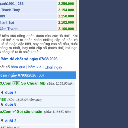
ganh1991_ 283
2.256.000
 Thanh Thuỷ
2.154.000
889
2.150.000
hanh hai
2.102.000
 Đàm Thanh
2.100.000
g Hữu Anh_222
2.068.000
 hiện khả năng phán đoán của các "lô thủ". Khi
n có thể đưa ra phán đoán những cặp số nào có
23
2.034.000
 lô tô hoặc đặc biệt, hay những con số đầu, đuôi
giakhoa71 342
2.018.000
năng ra nhất, hay một cặp số (bạch thủ) mà bạn
 năng sẽ ra là nhiều nhất.
h Hữu Sơn.492
1.896.000
Bấm để chốt số ngày
07/08/2026
h.391
1.874.000
ánh Huy 38
1.852.000
hốt số
hôm qua
|
hôm kia
|
Chọn ngày
aby198x
1.840.000
t số ngày 07/08/2026
(38)
ngo36223 968
1.836.000
9.Com 🇳🇨 Số Chuẩn MB
(Sửa: 11:35:00 hôm
ến Anh 313
1.836.000
n Anh 944
1.770.000
4
đuôi
7
ienBacSo.Com 😔 Soi Cầu MB
1.748.000
.468
(Sửa: 11:35:04 hôm qua)
h12_213
6
đuôi
8
1.742.000
c Việt 655
1.742.000
o.Com ✅ Soi cầu chuẩn
(Sửa: 11:34:59 hôm
ễn Đức Yến_379
1.714.000
5
đuôi
2
980
1.710.000
34:59 hôm qua)