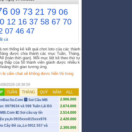
76
09
73
21
79
06
0
12
16
37
58
67
70
2
07
46
47
ất cả
à nơi thống kê kết quả chơi loto của các thành
Bảng được chia thành các mục Tuần, Tháng,
ll (toàn thời gian). Mỗi mục liệt kê theo thứ tự
ng thấp của 50 thành viên giành được nhiều k
khoảng thời gian tương ứng.
n bị cấm chat sẽ không được hiển thị trong
6/08/2026-18:38:59
OP
TUẦN
THÁNG
QUÝ
NĂM
ALL
2.906.000
ienBacSo.Com 🅰️ Soi Cầu MB
o: 0979634 và 598 Tuấn Lái Đò
2.674.000
MB.Com 💶 Soi cầu uy tín
2.514.000
ệu ya,lo 0935xxx815xxx976
2.420.000
a Cây Đề za,.Lo 0911 557 và
2.300.000