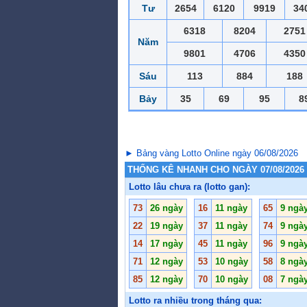
Tư
2654
6120
9919
34
6318
8204
2751
Năm
9801
4706
4350
Sáu
113
884
188
Bảy
35
69
95
8
► Bảng vàng Lotto Online ngày 06/08/2026
THỐNG KÊ NHANH CHO NGÀY 07/08/2026
>> Xem nội dung trước
Lotto lâu chưa ra (lotto gan):
Tý đi theo hờ hơ hớ thật kkk
BobbyHD:
73
26 ngày
16
11 ngày
65
9 ngà
CHƠI LÔ ĐỀ PHẢI CÓ PH
Văn Anh Ngô 1:
G, NHƯNG 1 TUẦN ĂN 5-6 HÔM LÀ BÌNH 
22
19 ngày
37
11 ngày
74
9 ngà
ăm kinh nghiệm cùng phương pháp chọn số 
con số chất lượng nhất cho anh em. tôi tự ti
14
17 ngày
45
11 ngày
96
9 ngà
tham khảo uy tín, hãy theo dõi và đồng hàn
71
12 ngày
53
10 ngày
58
8 ngà
n! ,
Ace nào đang xa bờ nh
Luôn may mắn. 8899:
85
12 ngày
70
10 ngày
08
7 ngà
ược 900tr ạ, mọi người đang xa bờ, loạn số
ng cho nên mọi người an tâm chơi ạ ,em giớ
Lotto ra nhiều trong tháng qua: