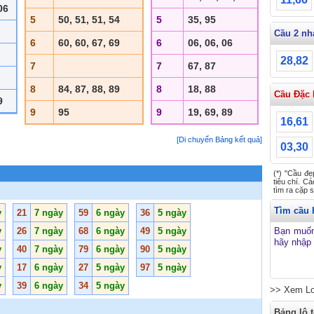
06
5
50, 51, 51, 54
5
35, 95
Cầu 2 nh
6
60, 60, 67, 69
6
06, 06, 06
28,82
7
7
67, 87
8
84, 87, 88, 89
8
18, 88
Cầu Đặc 
9
9
95
9
19, 69, 89
16,61
[Di chuyển Bảng kết quả]
03,30
(*) "Cầu đẹ
tiêu chí. 
tìm ra cặp s
Tìm cầu
y
21
7 ngày
59
6 ngày
36
5 ngày
ƯƠNG PHÁP, MẶC DÙ CHƯA PHẢI NGÀY NÀO CŨNG THẮN
THƯỜNG, IB DALO ::
0568088942
. TÔI CHIA SẺ. Với hơn
25
n
y
26
7 ngày
68
6 ngày
49
5 ngày
Bạn muốn
được đúc kết qua nhiều năm, tôi luôn cố gắng mang đến những
hãy nhập 
n với tỷ lệ ăn cao và tính ổn định lâu dài. Anh em cần một kênh
y
40
7 ngày
79
6 ngày
90
5 ngày
h cùng tôi mỗi ngày. Chúc tất cả anh em luôn gặp nhiều may mắ
y
17
6 ngày
27
5 ngày
97
5 ngày
ắn tin e e gửi vào nhóm: : zal0
0589
.
461
.
383
đã giúp em gỡ đ
y
39
6 ngày
34
5 ngày
>> Xem L
, mọi người kết bạn anh này giúp ạ, em đã theo và chiêm ngưỡ
i thiệu lên đây cho những ai sống không được tự do và đang n
Bảng lô 