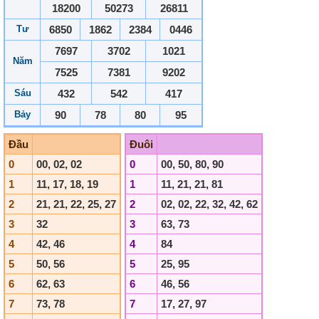
18200
50273
26811
Tư
6850
1862
2384
0446
7697
3702
1021
Năm
7525
7381
9202
Sáu
432
542
417
Bảy
90
78
80
95
Đầu
Đuôi
0
00, 02, 02
0
00, 50, 80, 90
1
11, 17, 18, 19
1
11, 21, 21, 81
2
21, 21, 22, 25, 27
2
02, 02, 22, 32, 42, 62
3
32
3
63, 73
4
42, 46
4
84
5
50, 56
5
25, 95
6
62, 63
6
46, 56
7
73, 78
7
17, 27, 97