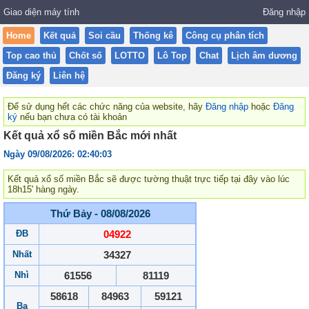
Giao diện máy tính
Đăng nhập
Home
Kết quả
Soi cầu
Thống kê
Công cụ phân tích
Top cao thủ
Chốt số
LOTTO
Lô Top
Chat
Lịch âm dương
Đăng ký
Liên hệ
Để sử dụng hết các chức năng của website, hãy
Đăng nhập
hoặc
Đăng
ký
nếu bạn chưa có tài khoản
Kết quả xổ số miền Bắc mới nhất
Ngày 09/08/2026: 02:40:04
Kết quả xổ số miền Bắc sẽ được tường thuật trực tiếp tại đây vào lúc
18h15' hàng ngày.
Thứ Bảy - 08/08/2026
ĐB
04922
Nhất
34327
Nhì
61556
81119
58618
84963
59121
Ba