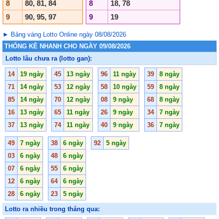
8
80, 81, 84
8
18, 78
9
90, 95, 97
9
19
► Bảng vàng Lotto Online ngày 08/08/2026
THỐNG KÊ NHANH CHO NGÀY 09/08/2026
Lotto lâu chưa ra (lotto gan):
14
19 ngày
45
13 ngày
96
11 ngày
39
8 ngày
71
14 ngày
53
12 ngày
58
10 ngày
59
8 ngày
85
14 ngày
70
12 ngày
08
9 ngày
68
8 ngày
16
13 ngày
65
11 ngày
26
9 ngày
34
7 ngày
37
13 ngày
74
11 ngày
40
9 ngày
36
7 ngày
49
7 ngày
38
6 ngày
92
5 ngày
03
6 ngày
48
6 ngày
07
6 ngày
55
6 ngày
12
6 ngày
64
6 ngày
28
6 ngày
23
5 ngày
Lotto ra nhiều trong tháng qua: