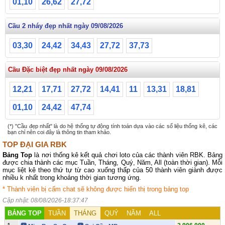
01,10
26,62
27,72
Cầu 2 nháy đẹp nhất ngày 09/08/2026
03,30
24,42
34,43
27,72
37,73
Cầu Đặc biệt đẹp nhất ngày 09/08/2026
12,21
17,71
27,72
14,41
11
13,31
18,81
01,10
24,42
47,74
(*) "Cầu đẹp nhất" là do hệ thống tự động tính toán dựa vào các số liệu thống kê, các
bạn chỉ nên coi đây là thông tin tham khảo.
TOP ĐẠI GIA RBK
Bảng Top
là nơi thống kê kết quả chơi loto của các thành viên RBK. Bảng
được chia thành các mục Tuần, Tháng, Quý, Năm, All (toàn thời gian). Mỗi
mục liệt kê theo thứ tự từ cao xuống thấp của 50 thành viên giành được
nhiều k nhất trong khoảng thời gian tương ứng.
* Thành viên bị cấm chat sẽ không được hiển thị trong bảng top
Cập nhật: 08/08/2026-18:37:47
BẢNG TOP
TUẦN
THÁNG
QUÝ
NĂM
ALL