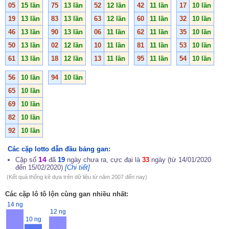
05
15 lần
75
13 lần
52
12 lần
42
11 lần
17
10 lần
19
13 lần
83
13 lần
63
12 lần
60
11 lần
32
10 lần
46
13 lần
90
13 lần
06
11 lần
62
11 lần
35
10 lần
50
13 lần
02
12 lần
10
11 lần
81
11 lần
53
10 lần
61
13 lần
18
12 lần
13
11 lần
95
11 lần
54
10 lần
56
10 lần
94
10 lần
65
10 lần
69
10 lần
82
10 lần
92
10 lần
Các cặp lotto dẫn đầu bảng gan:
14
Cặp số
đã
19
ngày chưa ra, cực đại là
33
ngày (từ 14/01/2020
đến 15/02/2020)
[Chi tiết]
(Kết quả thống kê dựa trên dữ liệu từ năm 2007 đến nay)
Các cặp lô tô lộn cùng gan nhiều nhất:
14 ng
12 ng
10 ng