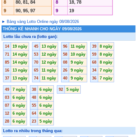
8
80, 81, 84
8
18, 78
9
90, 95, 97
9
19
► Bảng vàng Lotto Online ngày 08/08/2026
THỐNG KÊ NHANH CHO NGÀY 09/08/2026
Lotto lâu chưa ra (lotto gan):
14
19 ngày
45
13 ngày
96
11 ngày
39
8 ngày
71
14 ngày
53
12 ngày
58
10 ngày
59
8 ngày
85
14 ngày
70
12 ngày
08
9 ngày
68
8 ngày
16
13 ngày
65
11 ngày
26
9 ngày
34
7 ngày
37
13 ngày
74
11 ngày
40
9 ngày
36
7 ngày
49
7 ngày
38
6 ngày
92
5 ngày
03
6 ngày
48
6 ngày
07
6 ngày
55
6 ngày
12
6 ngày
64
6 ngày
28
6 ngày
23
5 ngày
Lotto ra nhiều trong tháng qua: