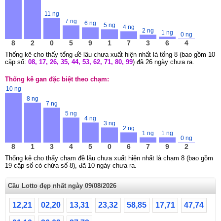
11 ng
7 ng
6 ng
5 ng
4 ng
2 ng
1 ng
0 ng
8
2
0
5
9
1
7
3
6
4
Thống kê cho thấy tổng đề lâu chưa xuất hiện nhất là tổng 8 (bao gồm 10
cặp số:
08, 17, 26, 35, 44, 53, 62, 71, 80, 99
) đã 26 ngày chưa ra.
Thống kê gan đặc biệt theo chạm:
10 ng
8 ng
7 ng
5 ng
4 ng
3 ng
2 ng
1 ng
1 ng
0 ng
8
1
3
4
5
0
6
7
9
2
Thống kê cho thấy chạm đề lâu chưa xuất hiện nhất là chạm 8 (bao gồm
19 cặp số có chứa số 8), đã 10 ngày chưa ra.
Cầu Lotto đẹp nhất ngày 09/08/2026
12,21
02,20
13,31
23,32
58,85
17,71
47,74