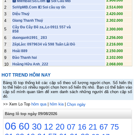
1
2.906.000
🅰️ MienBacSo.Com 🅰️ Soi Cầu MB
2
SoVipMB.Com 💶 Soi cầu uy tín
2.514.000
3
Diệu Thuỷ
2.420.000
4
Giang Thanh Thuỷ
2.302.000
Cây Đa Cây Đề za,.Lo 0911 557 và
5
2.300.000
858
6
duonganh1991_ 283
2.256.000
7
ZépLào: 0979634 và 598 Tuấn Lái Đò
2.216.000
8
Hoài 889
2.150.000
9
Đào Thanh hai
2.102.000
10
Hoàng Hữu Anh_222
2.068.000
11
HHH123
2.034.000
HOT TREND HÔM NAY
12
phangiakhoa71 342
2.018.000
Bảng lô top thống kê các cặp số theo số lượng người chọn. Số hiển thị
13
Huỳnh Hữu Sơn.492
1.896.000
to thể hiện có nhiều người chọn hơn số hiển thị nhỏ. Bạn có thể bấm vào
14
Khánh.391
1.874.000
cặp số mình quan tâm để xem danh sách những người đã chọn cặp số
đó.
15
Lê Khánh Huy 38
1.852.000
>> Xem Lo Top
16
yen-ngo36223 968
hôm qua
|
hôm kia
|
1.836.000
Chọn ngày
17
Vũ Tiến Anh 313
1.836.000
Bảng lô top ngày 09/08/2026
18
Hồ Tấn Anh 944
1.770.000
06
60
19
😔 MienBacSo.Com 😔 Soi Cầu MB
30
1.748.000
12
20
07
16
21
67
75
20
t-linh12_213
1.742.000