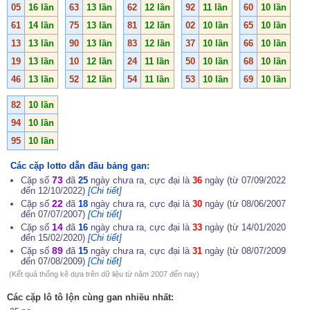
05
16 lần
63
13 lần
62
12 lần
92
11 lần
60
10 lần
61
14 lần
75
13 lần
81
12 lần
02
10 lần
65
10 lần
13
13 lần
90
13 lần
83
12 lần
37
10 lần
66
10 lần
19
13 lần
10
12 lần
24
11 lần
50
10 lần
68
10 lần
46
13 lần
52
12 lần
54
11 lần
53
10 lần
69
10 lần
82
10 lần
94
10 lần
95
10 lần
Các cặp lotto dẫn đầu bảng gan:
73
Cặp số
đã
25
ngày chưa ra, cực đại là
36
ngày (từ 07/09/2022
đến 12/10/2022)
[Chi tiết]
22
Cặp số
đã
18
ngày chưa ra, cực đại là
30
ngày (từ 08/06/2007
đến 07/07/2007)
[Chi tiết]
14
Cặp số
đã
16
ngày chưa ra, cực đại là
33
ngày (từ 14/01/2020
đến 15/02/2020)
[Chi tiết]
89
Cặp số
đã
15
ngày chưa ra, cực đại là
31
ngày (từ 08/07/2009
đến 07/08/2009)
[Chi tiết]
(Kết quả thống kê dựa trên dữ liệu từ năm 2007 đến nay)
Các cặp lô tô lộn cùng gan nhiều nhất: