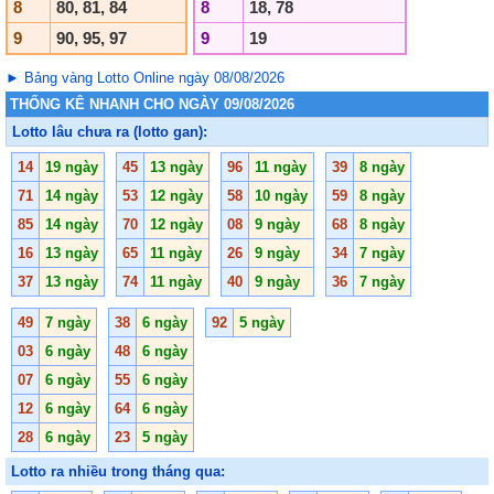
8
80, 81, 84
8
18, 78
9
90, 95, 97
9
19
► Bảng vàng Lotto Online ngày 08/08/2026
THỐNG KÊ NHANH CHO NGÀY 09/08/2026
Lotto lâu chưa ra (lotto gan):
14
19 ngày
45
13 ngày
96
11 ngày
39
8 ngày
71
14 ngày
53
12 ngày
58
10 ngày
59
8 ngày
85
14 ngày
70
12 ngày
08
9 ngày
68
8 ngày
16
13 ngày
65
11 ngày
26
9 ngày
34
7 ngày
37
13 ngày
74
11 ngày
40
9 ngày
36
7 ngày
49
7 ngày
38
6 ngày
92
5 ngày
03
6 ngày
48
6 ngày
07
6 ngày
55
6 ngày
12
6 ngày
64
6 ngày
28
6 ngày
23
5 ngày
Lotto ra nhiều trong tháng qua: