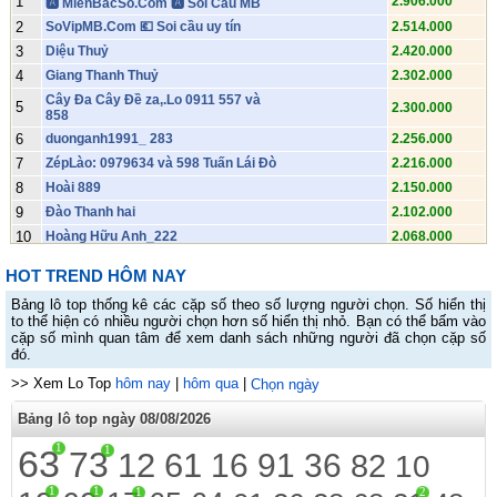
1
2.906.000
🅰️ MienBacSo.Com 🅰️ Soi Cầu MB
2
SoVipMB.Com 💶 Soi cầu uy tín
2.514.000
3
Diệu Thuỷ
2.420.000
4
Giang Thanh Thuỷ
2.302.000
Cây Đa Cây Đề za,.Lo 0911 557 và
5
2.300.000
858
6
duonganh1991_ 283
2.256.000
7
ZépLào: 0979634 và 598 Tuấn Lái Đò
2.216.000
8
Hoài 889
2.150.000
9
Đào Thanh hai
2.102.000
10
Hoàng Hữu Anh_222
2.068.000
11
HHH123
2.034.000
HOT TREND HÔM NAY
12
phangiakhoa71 342
2.018.000
Bảng lô top thống kê các cặp số theo số lượng người chọn. Số hiển thị
13
Huỳnh Hữu Sơn.492
1.896.000
to thể hiện có nhiều người chọn hơn số hiển thị nhỏ. Bạn có thể bấm vào
14
Khánh.391
1.874.000
cặp số mình quan tâm để xem danh sách những người đã chọn cặp số
đó.
15
Lê Khánh Huy 38
1.852.000
>> Xem Lo Top
16
yen-ngo36223 968
hôm nay
|
hôm qua
|
1.836.000
Chọn ngày
17
Vũ Tiến Anh 313
1.836.000
Bảng lô top ngày 08/08/2026
18
Hồ Tấn Anh 944
1.770.000
1
63
1
73
12
61
16
91
36
19
😔 MienBacSo.Com 😔 Soi Cầu MB
82
1.748.000
10
20
t-linh12_213
1.742.000
1
1
1
2