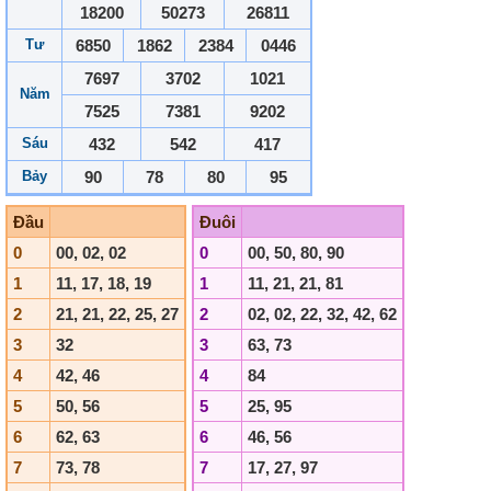
18200
50273
26811
Tư
6850
1862
2384
0446
7697
3702
1021
Năm
7525
7381
9202
Sáu
432
542
417
Bảy
90
78
80
95
Đầu
Đuôi
0
00, 02, 02
0
00, 50, 80, 90
1
11, 17, 18, 19
1
11, 21, 21, 81
2
21, 21, 22, 25, 27
2
02, 02, 22, 32, 42, 62
3
32
3
63, 73
4
42, 46
4
84
5
50, 56
5
25, 95
6
62, 63
6
46, 56
7
73, 78
7
17, 27, 97