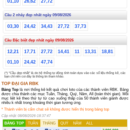
01,10
26,62
27,72
Cầu 2 nháy đẹp nhất ngày 09/08/2026
03,30
24,42
34,43
27,72
37,73
Cầu Đặc biệt đẹp nhất ngày 09/08/2026
12,21
17,71
27,72
14,41
11
13,31
18,81
01,10
24,42
47,74
(*) "Cầu đẹp nhất" là do hệ thống tự động tính toán dựa vào các số liệu thống kê, các
bạn chỉ nên coi đây là thông tin tham khảo.
TOP ĐẠI GIA RBK
Bảng Top
là nơi thống kê kết quả chơi loto của các thành viên RBK. Bảng
được chia thành các mục Tuần, Tháng, Quý, Năm, All (toàn thời gian). Mỗi
mục liệt kê theo thứ tự từ cao xuống thấp của 50 thành viên giành được
nhiều k nhất trong khoảng thời gian tương ứng.
* Thành viên bị cấm chat sẽ không được hiển thị trong bảng top
Cập nhật: 08/08/2026-18:37:47
BẢNG TOP
TUẦN
THÁNG
QUÝ
NĂM
ALL