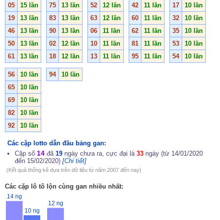
05
15 lần
75
13 lần
52
12 lần
42
11 lần
17
10 lần
19
13 lần
83
13 lần
63
12 lần
60
11 lần
32
10 lần
46
13 lần
90
13 lần
06
11 lần
62
11 lần
35
10 lần
50
13 lần
02
12 lần
10
11 lần
81
11 lần
53
10 lần
61
13 lần
18
12 lần
13
11 lần
95
11 lần
54
10 lần
56
10 lần
94
10 lần
65
10 lần
69
10 lần
82
10 lần
92
10 lần
Các cặp lotto dẫn đầu bảng gan:
14
Cặp số
đã
19
ngày chưa ra, cực đại là
33
ngày (từ 14/01/2020
đến 15/02/2020)
[Chi tiết]
(Kết quả thống kê dựa trên dữ liệu từ năm 2007 đến nay)
Các cặp lô tô lộn cùng gan nhiều nhất:
14 ng
12 ng
10 ng