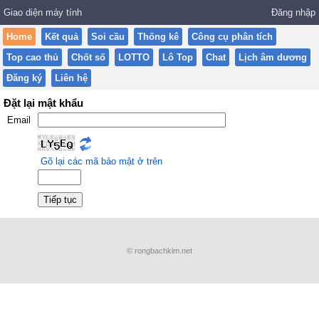
Giao diện máy tính
Đăng nhập
Home
Kết quả
Soi cầu
Thống kê
Công cụ phân tích
Top cao thủ
Chốt số
LOTTO
Lô Top
Chat
Lịch âm dương
Đăng ký
Liên hệ
Đặt lại mật khẩu
Email
Gõ lại các mã bảo mật ở trên
© rongbachkim.net