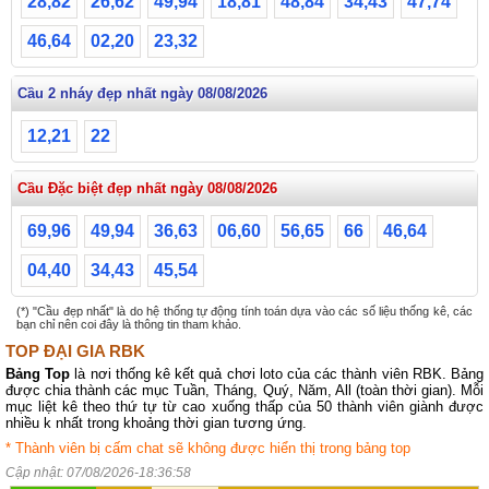
28,82
26,62
49,94
18,81
48,84
34,43
47,74
46,64
02,20
23,32
Cầu 2 nháy đẹp nhất ngày 08/08/2026
12,21
22
Cầu Đặc biệt đẹp nhất ngày 08/08/2026
69,96
49,94
36,63
06,60
56,65
66
46,64
04,40
34,43
45,54
(*) "Cầu đẹp nhất" là do hệ thống tự động tính toán dựa vào các số liệu thống kê, các
bạn chỉ nên coi đây là thông tin tham khảo.
TOP ĐẠI GIA RBK
Bảng Top
là nơi thống kê kết quả chơi loto của các thành viên RBK. Bảng
được chia thành các mục Tuần, Tháng, Quý, Năm, All (toàn thời gian). Mỗi
mục liệt kê theo thứ tự từ cao xuống thấp của 50 thành viên giành được
nhiều k nhất trong khoảng thời gian tương ứng.
* Thành viên bị cấm chat sẽ không được hiển thị trong bảng top
Cập nhật: 07/08/2026-18:36:58