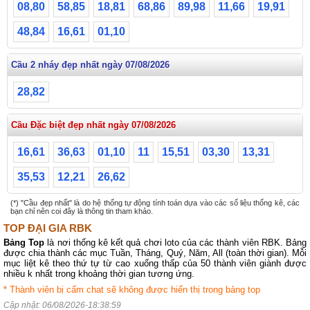
08,80
58,85
18,81
68,86
89,98
11,66
19,91
48,84
16,61
01,10
Cầu 2 nháy đẹp nhất ngày 07/08/2026
28,82
Cầu Đặc biệt đẹp nhất ngày 07/08/2026
16,61
36,63
01,10
11
15,51
03,30
13,31
35,53
12,21
26,62
(*) "Cầu đẹp nhất" là do hệ thống tự động tính toán dựa vào các số liệu thống kê, các
bạn chỉ nên coi đây là thông tin tham khảo.
TOP ĐẠI GIA RBK
Bảng Top
là nơi thống kê kết quả chơi loto của các thành viên RBK. Bảng
được chia thành các mục Tuần, Tháng, Quý, Năm, All (toàn thời gian). Mỗi
mục liệt kê theo thứ tự từ cao xuống thấp của 50 thành viên giành được
nhiều k nhất trong khoảng thời gian tương ứng.
* Thành viên bị cấm chat sẽ không được hiển thị trong bảng top
Cập nhật: 06/08/2026-18:38:59