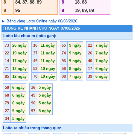
8
84, 87, 88, 89
8
18, 88
9
95
9
19, 69, 89
► Bảng vàng Lotto Online ngày 06/08/2026
THỐNG KÊ NHANH CHO NGÀY 07/08/2026
Lotto lâu chưa ra (lotto gan):
73
26 ngày
16
11 ngày
65
9 ngày
21
7 ngày
22
19 ngày
37
11 ngày
74
9 ngày
26
7 ngày
14
17 ngày
45
11 ngày
96
9 ngày
40
7 ngày
71
12 ngày
53
10 ngày
58
8 ngày
17
6 ngày
85
12 ngày
70
10 ngày
08
7 ngày
39
6 ngày
59
6 ngày
36
5 ngày
68
6 ngày
49
5 ngày
79
6 ngày
90
5 ngày
27
5 ngày
97
5 ngày
34
5 ngày
Lotto ra nhiều trong tháng qua: