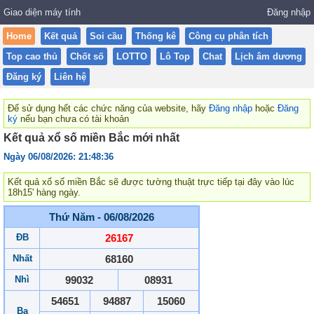
Giao diện máy tính
Đăng nhập
Home
Kết quả
Soi cầu
Thống kê
Công cụ phân tích
Top cao thủ
Chốt số
LOTTO
Lô Top
Chat
Lịch âm dương
Đăng ký
Liên hệ
Để sử dụng hết các chức năng của website, hãy
Đăng nhập
hoặc
Đăng
ký
nếu bạn chưa có tài khoản
Kết quả xổ số miền Bắc mới nhất
Ngày 06/08/2026: 21:48:36
Kết quả xổ số miền Bắc sẽ được tường thuật trực tiếp tại đây vào lúc
18h15' hàng ngày.
Thứ Năm - 06/08/2026
ĐB
26167
Nhất
68160
Nhì
99032
08931
54651
94887
15060
Ba