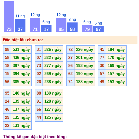
12 ng
12 ng
11 ng
8 ng
6 ng
6 ng
5 ng
73
37
71
17
85
58
79
97
Đặc biệt lâu chưa ra:
98
531 ngày
31
326 ngày
72
226 ngày
45
184 ngày
58
436 ngày
07
322 ngày
27
201 ngày
77
170 ngày
18
397 ngày
73
277 ngày
86
193 ngày
30
169 ngày
15
394 ngày
02
269 ngày
62
190 ngày
57
157 ngày
56
385 ngày
26
238 ngày
74
188 ngày
49
153 ngày
95
140 ngày
88
130 ngày
24
139 ngày
91
128 ngày
46
137 ngày
66
127 ngày
29
135 ngày
44
125 ngày
22
131 ngày
Thống kê gan đặc biệt theo tổng: