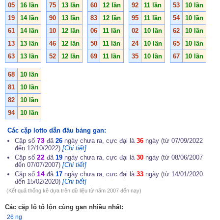
05
16 lần
75
13 lần
60
12 lần
92
11 lần
53
10 lần
19
14 lần
90
13 lần
83
12 lần
95
11 lần
54
10 lần
61
14 lần
10
12 lần
06
11 lần
02
10 lần
62
10 lần
13
13 lần
46
12 lần
50
11 lần
24
10 lần
65
10 lần
63
13 lần
52
12 lần
69
11 lần
35
10 lần
67
10 lần
68
10 lần
81
10 lần
82
10 lần
94
10 lần
Các cặp lotto dẫn đầu bảng gan:
73
Cặp số
đã
26
ngày chưa ra, cực đại là
36
ngày (từ 07/09/2022
đến 12/10/2022)
[Chi tiết]
22
Cặp số
đã
19
ngày chưa ra, cực đại là
30
ngày (từ 08/06/2007
đến 07/07/2007)
[Chi tiết]
14
Cặp số
đã
17
ngày chưa ra, cực đại là
33
ngày (từ 14/01/2020
đến 15/02/2020)
[Chi tiết]
(Kết quả thống kê dựa trên dữ liệu từ năm 2007 đến nay)
Các cặp lô tô lộn cùng gan nhiều nhất:
26 ng