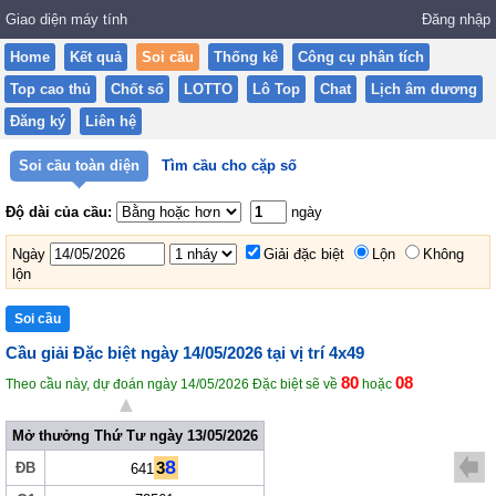
Giao diện máy tính
Đăng nhập
Home
Kết quả
Soi cầu
Thống kê
Công cụ phân tích
Top cao thủ
Chốt số
LOTTO
Lô Top
Chat
Lịch âm dương
Đăng ký
Liên hệ
Soi cầu toàn diện
Tìm cầu cho cặp số
Độ dài của cầu:
ngày
Ngày
Giải đặc biệt
Lộn
Không
lộn
Cầu giải Đặc biệt ngày 14/05/2026 tại vị trí 4x49
80
08
Theo cầu này, dự đoán ngày 14/05/2026 Đặc biệt sẽ về
hoặc
▲
Mở thưởng Thứ Tư ngày 13/05/2026
8
3
ĐB
641