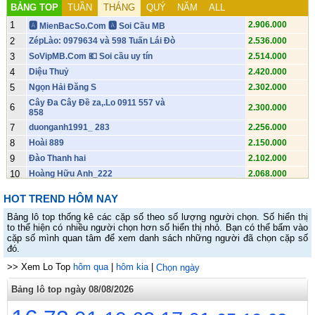
BẢNG TOP
TUẦN
THÁNG
QUÝ
NĂM
ALL
1
2.906.000
🅰️ MienBacSo.Com 🅰️ Soi Cầu MB
2
ZépLào: 0979634 và 598 Tuấn Lái Đò
2.536.000
3
SoVipMB.Com 💶 Soi cầu uy tín
2.514.000
4
Diệu Thuỷ
2.420.000
5
Ngọn Hải Đăng S
2.302.000
Cây Đa Cây Đề za,.Lo 0911 557 và
6
2.300.000
858
7
duonganh1991_ 283
2.256.000
8
Hoài 889
2.150.000
9
Đào Thanh hai
2.102.000
10
Hoàng Hữu Anh_222
2.068.000
11
HHH123
2.034.000
HOT TREND HÔM NAY
12
phangiakhoa71 342
2.018.000
Bảng lô top thống kê các cặp số theo số lượng người chọn. Số hiển thị
13
Huỳnh Hữu Sơn.492
1.896.000
to thể hiện có nhiều người chọn hơn số hiển thị nhỏ. Bạn có thể bấm vào
14
Khánh.391
1.874.000
cặp số mình quan tâm để xem danh sách những người đã chọn cặp số
đó.
15
Lê Khánh Huy 38
1.852.000
>> Xem Lo Top
16
Mr Baby198x
hôm qua
|
hôm kia
|
1.840.000
Chọn ngày
17
yen-ngo36223 968
1.836.000
Bảng lô top ngày 08/08/2026
18
Vũ Tiến Anh 313
1.836.000
19
Viên Đàm Thanh
1.780.000