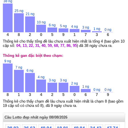
38 ng
25 ng
21 ng
10 ng
6 ng
5 ng
4 ng
3 ng
1 ng
0 ng
4
8
2
0
5
9
1
7
3
6
Thống kê cho thấy tổng đề lâu chưa xuất hiện nhất là tổng 4 (bao gồm 10
cặp số:
04, 13, 22, 31, 40, 59, 68, 77, 86, 95
) đã 38 ngày chưa ra.
Thống kê gan đặc biệt theo chạm:
9 ng
7 ng
6 ng
4 ng
3 ng
3 ng
2 ng
1 ng
0 ng
0 ng
8
1
3
4
2
5
0
6
7
9
Thống kê cho thấy chạm đề lâu chưa xuất hiện nhất là chạm 8 (bao gồm
19 cặp số có chứa số 8), đã 9 ngày chưa ra.
Cầu Lotto đẹp nhất ngày 08/08/2026