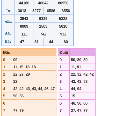
44180
40642
80950
Tư
3018
8277
6586
6556
3843
9329
5322
Năm
6009
2583
5618
Sáu
111
742
932
Bảy
47
81
44
80
Đầu
Đuôi
0
09
0
50, 80, 80
1
11, 15, 18, 18
1
11, 81
2
22, 27, 29
2
22, 32, 42, 42
3
32
3
43, 43, 83
4
42, 42, 43, 43, 44, 46, 47
4
44, 94
5
50, 56
5
15
6
6
46, 56, 86
7
77, 79
7
27, 47, 77