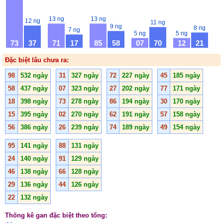
13 ng
13 ng
12 ng
11 ng
9 ng
8 ng
7 ng
5 ng
5 ng
73
37
71
17
85
58
07
70
12
21
Đặc biệt lâu chưa ra:
98
532 ngày
31
327 ngày
72
227 ngày
45
185 ngày
58
437 ngày
07
323 ngày
27
202 ngày
77
171 ngày
18
398 ngày
73
278 ngày
86
194 ngày
30
170 ngày
15
395 ngày
02
270 ngày
62
191 ngày
57
158 ngày
56
386 ngày
26
239 ngày
74
189 ngày
49
154 ngày
95
141 ngày
88
131 ngày
24
140 ngày
91
129 ngày
46
138 ngày
66
128 ngày
29
136 ngày
44
126 ngày
22
132 ngày
Thống kê gan đặc biệt theo tổng: