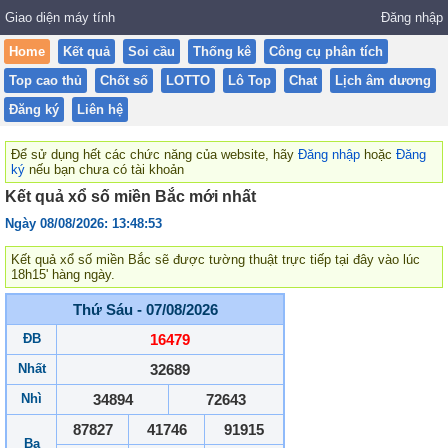
Giao diện máy tính
Đăng nhập
Home
Kết quả
Soi cầu
Thống kê
Công cụ phân tích
Top cao thủ
Chốt số
LOTTO
Lô Top
Chat
Lịch âm dương
Đăng ký
Liên hệ
Để sử dụng hết các chức năng của website, hãy
Đăng nhập
hoặc
Đăng
ký
nếu bạn chưa có tài khoản
Kết quả xổ số miền Bắc mới nhất
Ngày 08/08/2026: 13:48:53
Kết quả xổ số miền Bắc sẽ được tường thuật trực tiếp tại đây vào lúc
18h15' hàng ngày.
Thứ Sáu - 07/08/2026
ĐB
16479
Nhất
32689
Nhì
34894
72643
87827
41746
91915
Ba