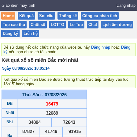
Giao diện máy tính
Đăng nhập
Home
Kết quả
Soi cầu
Thống kê
Công cụ phân tích
Top cao thủ
Chốt số
LOTTO
Lô Top
Chat
Lịch âm dương
Đăng ký
Liên hệ
Để sử dụng hết các chức năng của website, hãy
Đăng nhập
hoặc
Đăng
ký
nếu bạn chưa có tài khoản
Kết quả xổ số miền Bắc mới nhất
Ngày 08/08/2026: 18:05:14
Kết quả xổ số miền Bắc sẽ được tường thuật trực tiếp tại đây vào lúc
18h15' hàng ngày.
Thứ Sáu - 07/08/2026
ĐB
16479
Nhất
32689
Nhì
34894
72643
87827
41746
91915
Ba