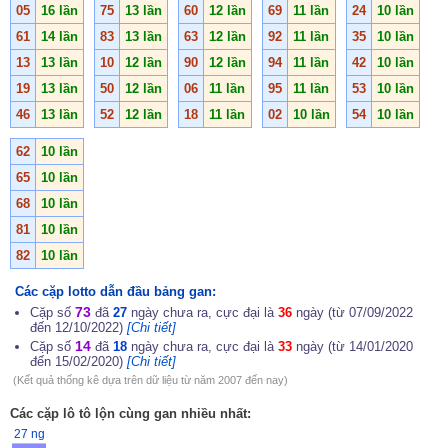
05
16 lần
75
13 lần
60
12 lần
69
11 lần
24
10 lần
61
14 lần
83
13 lần
63
12 lần
92
11 lần
35
10 lần
13
13 lần
10
12 lần
90
12 lần
94
11 lần
42
10 lần
19
13 lần
50
12 lần
06
11 lần
95
11 lần
53
10 lần
46
13 lần
52
12 lần
18
11 lần
02
10 lần
54
10 lần
62
10 lần
65
10 lần
68
10 lần
81
10 lần
82
10 lần
Các cặp lotto dẫn đầu bảng gan:
73
Cặp số
đã
27
ngày chưa ra, cực đại là
36
ngày (từ 07/09/2022
đến 12/10/2022)
[Chi tiết]
14
Cặp số
đã
18
ngày chưa ra, cực đại là
33
ngày (từ 14/01/2020
đến 15/02/2020)
[Chi tiết]
(Kết quả thống kê dựa trên dữ liệu từ năm 2007 đến nay)
Các cặp lô tô lộn cùng gan nhiều nhất:
27 ng