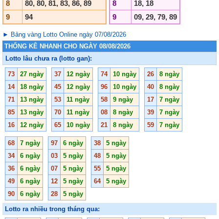
8
80, 80, 81, 83, 86, 89
8
18, 18
9
94
9
09, 29, 79, 89
► Bảng vàng Lotto Online ngày 07/08/2026
THỐNG KÊ NHANH CHO NGÀY 08/08/2026
Lotto lâu chưa ra (lotto gan):
73
27 ngày
37
12 ngày
74
10 ngày
26
8 ngày
14
18 ngày
45
12 ngày
96
10 ngày
40
8 ngày
71
13 ngày
53
11 ngày
58
9 ngày
17
7 ngày
85
13 ngày
70
11 ngày
08
8 ngày
39
7 ngày
16
12 ngày
65
10 ngày
21
8 ngày
59
7 ngày
68
7 ngày
97
6 ngày
38
5 ngày
34
6 ngày
03
5 ngày
48
5 ngày
36
6 ngày
07
5 ngày
55
5 ngày
49
6 ngày
12
5 ngày
64
5 ngày
90
6 ngày
28
5 ngày
Lotto ra nhiều trong tháng qua: