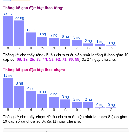
Thống kê gan đặc biệt theo tổng:
27 ng
23 ng
12 ng
8 ng
7 ng
6 ng
5 ng
2 ng
1 ng
0 ng
8
2
0
5
9
1
7
6
4
3
Thống kê cho thấy tổng đề lâu chưa xuất hiện nhất là tổng 8 (bao gồm 10
cặp số:
08, 17, 26, 35, 44, 53, 62, 71, 80, 99
) đã 27 ngày chưa ra.
Thống kê gan đặc biệt theo chạm:
11 ng
8 ng
6 ng
5 ng
4 ng
3 ng
2 ng
2 ng
0 ng
0 ng
8
3
4
5
0
6
9
7
1
2
Thống kê cho thấy chạm đề lâu chưa xuất hiện nhất là chạm 8 (bao gồm
19 cặp số có chứa số 8), đã 11 ngày chưa ra.