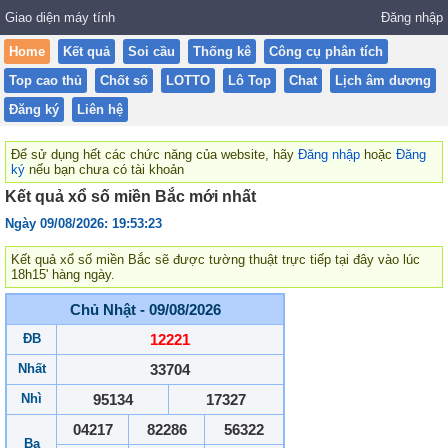
Giao diện máy tính
Đăng nhập
Home
Kết quả
Soi cầu
Thống kê
Công cụ phân tích
Top cao thủ
Chốt số
LOTTO
Lô Top
Chat
Lịch âm dương
Đăng ký
Liên hệ
Để sử dụng hết các chức năng của website, hãy
Đăng nhập
hoặc
Đăng
ký
nếu bạn chưa có tài khoản
Kết quả xổ số miền Bắc mới nhất
Ngày 09/08/2026: 19:53:23
Kết quả xổ số miền Bắc sẽ được tường thuật trực tiếp tại đây vào lúc
18h15' hàng ngày.
Chủ Nhật - 09/08/2026
ĐB
12221
Nhất
33704
Nhì
95134
17327
04217
82286
56322
Ba