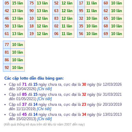
05
15 lần
75
13 lần
52
12 lần
17
11 lần
60
10 lần
42
13 lần
90
13 lần
63
12 lần
95
11 lần
62
10 lần
46
13 lần
10
12 lần
83
12 lần
32
10 lần
65
10 lần
50
13 lần
18
12 lần
02
11 lần
35
10 lần
68
10 lần
61
13 lần
19
12 lần
06
11 lần
56
10 lần
69
10 lần
77
10 lần
81
10 lần
86
10 lần
92
10 lần
Các cặp lotto dẫn đầu bảng gan:
71
Cặp số
đã
15
ngày chưa ra, cực đại là
30
ngày (từ 12/03/2026
đến 10/04/2026)
[Chi tiết]
85
Cặp số
đã
15
ngày chưa ra, cực đại là
32
ngày (từ 31/03/2021
đến 01/05/2021)
[Chi tiết]
37
Cặp số
đã
14
ngày chưa ra, cực đại là
23
ngày (từ 20/10/2019
đến 11/11/2019)
[Chi tiết]
45
Cặp số
đã
14
ngày chưa ra, cực đại là
34
ngày (từ 13/01/2013
đến 15/02/2013)
[Chi tiết]
(Kết quả thống kê dựa trên dữ liệu từ năm 2007 đến nay)