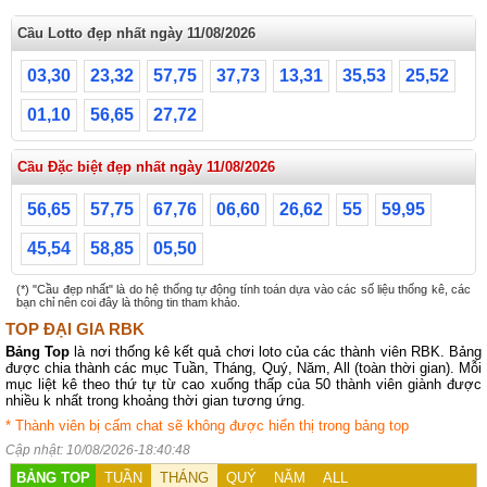
Cầu Lotto đẹp nhất ngày 11/08/2026
03,30
23,32
57,75
37,73
13,31
35,53
25,52
01,10
56,65
27,72
Cầu Đặc biệt đẹp nhất ngày 11/08/2026
56,65
57,75
67,76
06,60
26,62
55
59,95
45,54
58,85
05,50
(*) "Cầu đẹp nhất" là do hệ thống tự động tính toán dựa vào các số liệu thống kê, các
bạn chỉ nên coi đây là thông tin tham khảo.
TOP ĐẠI GIA RBK
Bảng Top
là nơi thống kê kết quả chơi loto của các thành viên RBK. Bảng
được chia thành các mục Tuần, Tháng, Quý, Năm, All (toàn thời gian). Mỗi
mục liệt kê theo thứ tự từ cao xuống thấp của 50 thành viên giành được
nhiều k nhất trong khoảng thời gian tương ứng.
* Thành viên bị cấm chat sẽ không được hiển thị trong bảng top
Cập nhật: 10/08/2026-18:40:48
BẢNG TOP
TUẦN
THÁNG
QUÝ
NĂM
ALL