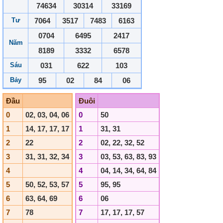
74634
30314
33169
Tư
7064
3517
7483
6163
0704
6495
2417
Năm
8189
3332
6578
Sáu
031
622
103
Bảy
95
02
84
06
Đầu
Đuôi
0
02, 03, 04, 06
0
50
1
14, 17, 17, 17
1
31, 31
2
22
2
02, 22, 32, 52
3
31, 31, 32, 34
3
03, 53, 63, 83, 93
4
4
04, 14, 34, 64, 84
5
50, 52, 53, 57
5
95, 95
6
63, 64, 69
6
06
7
78
7
17, 17, 17, 57