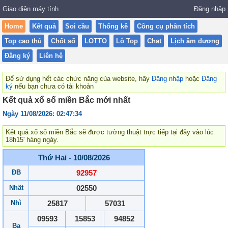
Giao diện máy tính
Đăng nhập
Home
Kết quả
Soi cầu
Thống kê
Công cụ phân tích
Top cao thủ
Chốt số
LOTTO
Lô Top
Chat
Lịch âm dương
Đăng ký
Liên hệ
Để sử dụng hết các chức năng của website, hãy
Đăng nhập
hoặc
Đăng
ký
nếu bạn chưa có tài khoản
Kết quả xổ số miền Bắc mới nhất
Ngày 11/08/2026: 02:47:34
Kết quả xổ số miền Bắc sẽ được tường thuật trực tiếp tại đây vào lúc
18h15' hàng ngày.
Thứ Hai - 10/08/2026
ĐB
92957
Nhất
02550
Nhì
25817
57031
09593
15853
94852
Ba