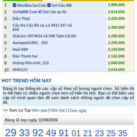
1
2.906.000
🅰️ MienBacSo.Com 🅰️ Soi Cầu MB
2
SoVipMB.Com 💶 Soi cầu uy tín
2.514.000
3
Diệu Thuỷ
2.420.000
Cây Đa Cây Đề za,.Lo 0911 557 và
4
2.300.000
858
5
ZépLào: 0979634 và 598 Tuấn Lái Đò
2.296.000
6
duonganh1991_ 283
2.256.000
7
Hoài 889
2.150.000
8
Đào Thanh hai
2.102.000
9
Hoàng Hữu Anh_222
2.068.000
10
HHH123
2.034.000
11
phangiakhoa71 342
2.018.000
HOT TREND HÔM NAY
12
Huỳnh Hữu Sơn.492
1.896.000
Bảng lô top thống kê các cặp số theo số lượng người chọn. Số hiển thị
13
Khánh.391
1.874.000
to thể hiện có nhiều người chọn hơn số hiển thị nhỏ. Bạn có thể bấm vào
14
Đại Hồng Thuỷ
1.862.000
cặp số mình quan tâm để xem danh sách những người đã chọn cặp số
đó.
15
Lê Khánh Huy 38
1.852.000
>> Xem Lo Top
16
yen-ngo36223 968
hôm qua
|
hôm kia
|
1.836.000
Chọn ngày
17
Vũ Tiến Anh 313
1.836.000
Bảng lô top ngày 11/08/2026
18
Hồ Tấn Anh 944
1.770.000
29
33
92
49
91
19
😔 MienBacSo.Com 😔 Soi Cầu MB
1.748.000
01
21
23
25
35