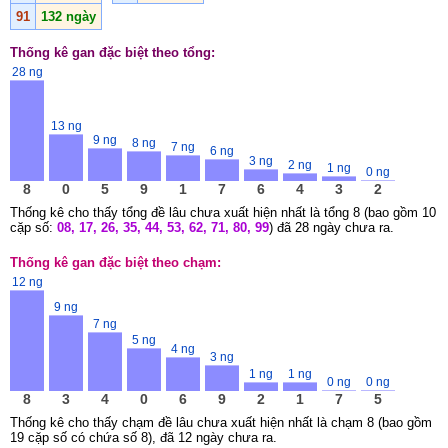
91
132 ngày
Thống kê gan đặc biệt theo tổng:
28 ng
13 ng
9 ng
8 ng
7 ng
6 ng
3 ng
2 ng
1 ng
0 ng
8
0
5
9
1
7
6
4
3
2
Thống kê cho thấy tổng đề lâu chưa xuất hiện nhất là tổng 8 (bao gồm 10
cặp số:
08, 17, 26, 35, 44, 53, 62, 71, 80, 99
) đã 28 ngày chưa ra.
Thống kê gan đặc biệt theo chạm:
12 ng
9 ng
7 ng
5 ng
4 ng
3 ng
1 ng
1 ng
0 ng
0 ng
8
3
4
0
6
9
2
1
7
5
Thống kê cho thấy chạm đề lâu chưa xuất hiện nhất là chạm 8 (bao gồm
19 cặp số có chứa số 8), đã 12 ngày chưa ra.