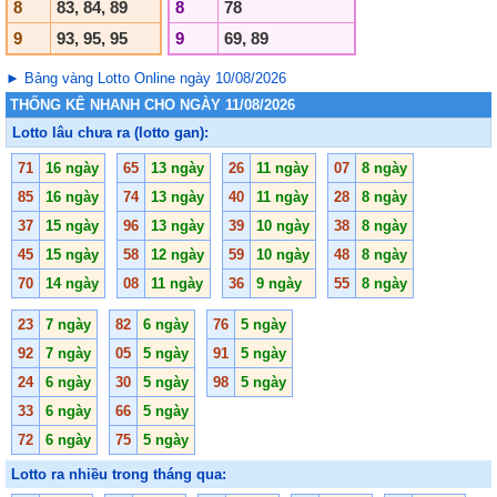
8
83, 84, 89
8
78
9
93, 95, 95
9
69, 89
► Bảng vàng Lotto Online ngày 10/08/2026
THỐNG KÊ NHANH CHO NGÀY 11/08/2026
Lotto lâu chưa ra (lotto gan):
71
16 ngày
65
13 ngày
26
11 ngày
07
8 ngày
85
16 ngày
74
13 ngày
40
11 ngày
28
8 ngày
37
15 ngày
96
13 ngày
39
10 ngày
38
8 ngày
45
15 ngày
58
12 ngày
59
10 ngày
48
8 ngày
70
14 ngày
08
11 ngày
36
9 ngày
55
8 ngày
23
7 ngày
82
6 ngày
76
5 ngày
92
7 ngày
05
5 ngày
91
5 ngày
24
6 ngày
30
5 ngày
98
5 ngày
33
6 ngày
66
5 ngày
72
6 ngày
75
5 ngày
Lotto ra nhiều trong tháng qua: