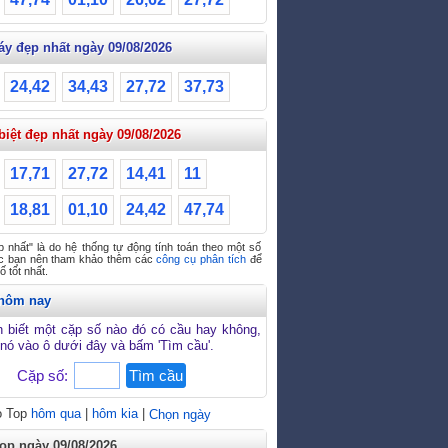
áy đẹp nhất ngày 09/08/2026
24,42
34,43
27,72
37,73
biệt đẹp nhất ngày 09/08/2026
17,71
27,72
14,41
11
18,81
01,10
24,42
47,74
p nhất" là do hệ thống tự động tính toán theo một số
Các bạn nên tham khảo thêm các
công cụ phân tích
để
ố tốt nhất.
 hôm nay
 biết một cặp số nào đó có cầu hay không,
nó vào ô dưới đây và bấm 'Tìm cầu'.
Cặp số:
o Top
hôm qua
|
hôm kia
|
Chọn ngày
top ngày 09/08/2026