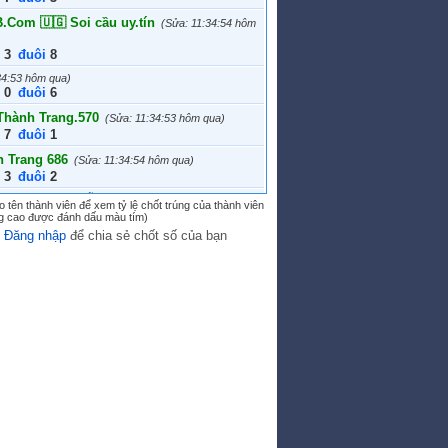
74
1.676.000
Com 🇺🇬 Soi cầu uy.tín
(Sửa: 11:34:54 hôm
ễn Hoài Nam 667
1.648.000
m32
1.632.000
3
đuôi
8
 Đàm Thanh
1.620.000
34:53 hôm qua)
0
đuôi
6
24
1.610.000
binh_
1.610.000
Thành Trang.570
(Sửa: 11:34:53 hôm qua)
7
đuôi
1
g62.542
1.610.000
 Trang 686
p96_253
1.604.000
(Sửa: 11:34:54 hôm qua)
3
đuôi
2
nh12 448
1.576.000
UHAY.NET -MIỄN PHÍ 100%🛑💞
(Chốt:
ia Sơn 109
1.572.000
 tên thành viên để xem tỷ lệ chốt trúng của thành viên
úng cao được đánh dấu màu tím)
ôm qua)
5
y
Đăng nhập
để chia sẻ chốt số của bạn
9.Com 🇳🇨 Số Chuẩn MB
(Sửa: 11:34:53 hôm
0
đuôi
9
o.Com ✅ Soi cầu chuẩn
(Sửa: 11:34:53 hôm
8
đuôi
1
75
(Sửa: 11:34:54 hôm qua)
9
đuôi
6
UHAY.NET -MI.ỄN PHÍ 100%🍀
(Chốt:
ôm qua)
7