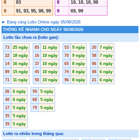
8
83
8
18, 18, 18, 98
9
91, 93, 95, 98, 99
9
69, 99
► Bảng vàng Lotto Online ngày 05/08/2026
THỐNG KÊ NHANH CHO NGÀY 06/08/2026
Lotto lâu chưa ra (lotto gan):
73
25 ngày
85
11 ngày
53
9 ngày
20
7 ngày
22
18 ngày
16
10 ngày
70
9 ngày
58
7 ngày
14
16 ngày
37
10 ngày
65
8 ngày
06
6 ngày
89
15 ngày
45
10 ngày
74
8 ngày
08
6 ngày
71
11 ngày
50
10 ngày
96
8 ngày
21
6 ngày
26
6 ngày
59
5 ngày
40
6 ngày
68
5 ngày
17
5 ngày
79
5 ngày
35
5 ngày
39
5 ngày
Lotto ra nhiều trong tháng qua: