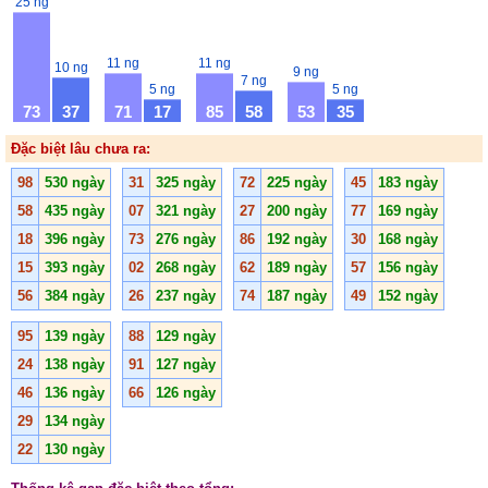
25 ng
11 ng
11 ng
10 ng
9 ng
7 ng
5 ng
5 ng
73
37
71
17
85
58
53
35
Đặc biệt lâu chưa ra:
98
530 ngày
31
325 ngày
72
225 ngày
45
183 ngày
58
435 ngày
07
321 ngày
27
200 ngày
77
169 ngày
18
396 ngày
73
276 ngày
86
192 ngày
30
168 ngày
15
393 ngày
02
268 ngày
62
189 ngày
57
156 ngày
56
384 ngày
26
237 ngày
74
187 ngày
49
152 ngày
95
139 ngày
88
129 ngày
24
138 ngày
91
127 ngày
46
136 ngày
66
126 ngày
29
134 ngày
22
130 ngày