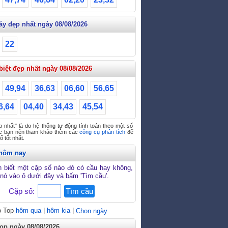
áy đẹp nhất ngày 08/08/2026
22
biệt đẹp nhất ngày 08/08/2026
49,94
36,63
06,60
56,65
6,64
04,40
34,43
45,54
p nhất" là do hệ thống tự động tính toán theo một số
Các bạn nên tham khảo thêm các
công cụ phân tích
để
ố tốt nhất.
 hôm nay
 biết một cặp số nào đó có cầu hay không,
nó vào ô dưới đây và bấm 'Tìm cầu'.
Cặp số:
o Top
hôm qua
|
hôm kia
|
Chọn ngày
top ngày 08/08/2026