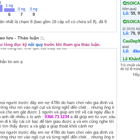
ng khác
g
26
vuan
💞SOICA
1 ng
 cái gậy , kèm theo cái kính đen ra chợ
0 ng
0 ng
hôm qua)
27
Minh 
Lô:
59, 9
6
7
9
28
Chân 
ện nhất là chạm 8 (bao gồm 19 cặp số có chứa số 8), đã 9
💞SOICA
29
Nguy
lên sủa, tao chả thấy động lòng gì
mày đổi tên thành DƯ
11:33:01 h
30
lena
Lô:
79, 9
31
vanh
iao lưu - Thảo luận ::.
CauDep9
32
phan
ui lòng đọc kỹ
nội quy
trước khi tham gia thảo luận.
qua)
Vât cũng đc, chứ què cụt thấy tội tôi
33
Lô:
volon
đầu
34
mai-
Lê Khánh
hắn tin em ạ
Lô:
đầu
35
ly_ha
Trỏ chuột vào
đó (tỷ lệ tr
hoang-p
Hã
Lô:
đầu
(Sửa: 11:
Lô:
đầu
p-linh15
Lô:
đầu
mọi người trước đây em nợ 478tr do ham chơi nên gia đình và
ờng như rơi vào ngõ cụt và từng nghĩ đến chét... nhưng ông tr
💞SOICA
ả và cho em gặt được 1 người và giúp em trở về cái ngày đầu ti
anh rất nhiều z.lo anh :
0366
.
73
.
1234
a đã giúp em từ vực sâu
hôm qua)
đen đi k lấy cái cờ bạc để làm giàu được ạ và em cũng nghe lời
Lô:
59, 9
ời tìm thấy được a và gặp a giúp thoát khỏi cảnh nợ
SoChuan
mọi người trước đây em nợ 478tr do ham chơi nên gia đình và
ờng như rơi vào ngõ cụt và từng nghĩ đến chét... nhưng ông tr
Lô:
đầu