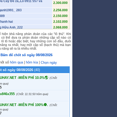
a Cây Đề za,.Lo 0911 557 và
2.300.000
ganh1991_ 283
2.256.000
889
2.150.000
hanh hai
2.102.000
g Hữu Anh_222
2.068.000
23
2.034.000
 hiện khả năng phán đoán của các "lô thủ". Khi
n có thể đưa ra phán đoán những cặp số nào có
giakhoa71 342
2.018.000
 lô tô hoặc đặc biệt, hay những con số đầu, đuôi
h Hữu Sơn.492
1.896.000
năng ra nhất, hay một cặp số (bạch thủ) mà bạn
 năng sẽ ra là nhiều nhất.
h.391
1.874.000
Bấm để chốt số ngày
08/08/2026
ánh Huy 38
1.852.000
aby198x
1.840.000
hốt số
hôm qua
|
hôm kia
|
Chọn ngày
ngo36223 968
1.836.000
t số ngày 08/08/2026
(40)
ến Anh 313
1.836.000
UHAY.NET -MIỄN PHÍ 10.0%🌎
(Chốt:
 Đàm Thanh
1.780.000
ôm qua)
n Anh 944
1.770.000
5
ienBacSo.Com 😔 Soi Cầu MB
1.748.000
x846x355
(Chốt: 11:31:50 hôm qua)
h12_213
1.742.000
c Việt 655
1.742.000
UHAY.NET -MIỄN PHÍ 100%🛑.
(Chốt:
ễn Đức Yến_379
1.714.000
ôm qua)
7
980
1.710.000