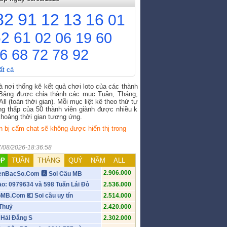
82
91
12
13
16
01
52
61
02
06
19
60
6
68
72
78
92
ất cả
à nơi thống kê kết quả chơi loto của các thành
Bảng được chia thành các mục Tuần, Tháng,
ll (toàn thời gian). Mỗi mục liệt kê theo thứ tự
ng thấp của 50 thành viên giành được nhiều k
khoảng thời gian tương ứng.
n bị cấm chat sẽ không được hiển thị trong
7/08/2026-18:36:58
OP
TUẦN
THÁNG
QUÝ
NĂM
ALL
2.906.000
ienBacSo.Com 🅰️ Soi Cầu MB
o: 0979634 và 598 Tuấn Lái Đò
2.536.000
MB.Com 💶 Soi cầu uy tín
2.514.000
Thuỷ
2.420.000
Hải Đăng S
2.302.000