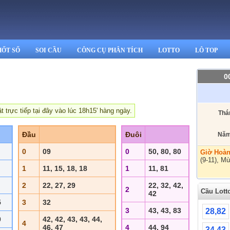
ỐT SỐ
SOI CẦU
CÔNG CỤ PHÂN TÍCH
LOTTO
LÔ TOP
0
trực tiếp tại đây vào lúc 18h15' hàng ngày.
Thá
Đầu
Đuôi
Năm
0
09
0
50, 80, 80
Giờ Hoàn
(9-11), Mù
1
11, 15, 18, 18
1
11, 81
2
22, 27, 29
22, 32, 42,
2
Cầu Lott
42
5
3
32
3
43, 43, 83
28,82
0
42, 42, 43, 43, 44,
4
46, 47
4
44, 94
34,43