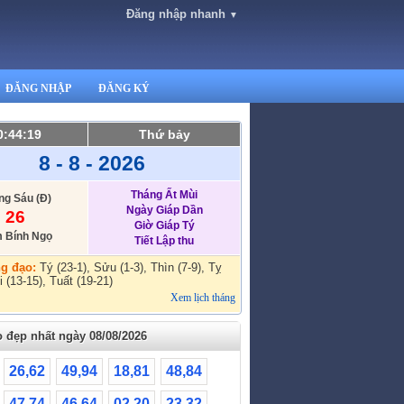
Đăng nhập nhanh
▼
ĐĂNG NHẬP
ĐĂNG KÝ
0:44:20
Thứ bảy
8 - 8 - 2026
Tháng Ất Mùi
ng Sáu (Đ)
Ngày Giáp Dần
26
Giờ Giáp Tý
 Bính Ngọ
Tiết Lập thu
g đạo:
Tý (23-1), Sửu (1-3), Thìn (7-9), Tỵ
i (13-15), Tuất (19-21)
Xem lịch tháng
o đẹp nhất ngày 08/08/2026
26,62
49,94
18,81
48,84
47,74
46,64
02,20
23,32